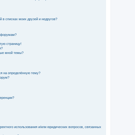
й в списках моих друзей и недругов?
и форумам?
стую страницу!
и?
ные мной темы?
ься на определённую тему?
форум?
ференции?
рректного использования и/или юридических вопросов, связанных