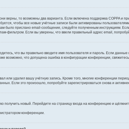
они верны, то возможны два варианта. Если включена поддержка COPPA и при 
уется, чтобы все новые учётные записи были активированы пользователями
ам было прислано email-сообщение, следуйте полученным инструкциям. Если
пам-фильтром. Если вы уверены, что ввели правильный адрес email, попробу
едитесь, что вы правильно вводите имя пользователя и пароль. Если данные
Также возможно, что допущена ошибка в конфигурации конференции, свяжитес
вал или удалил вашу учётную запись. Кроме того, многие конференции перио
ных. Если это произошло, попробуйте зарегистрироваться снова и активнее 
егко получить новый. Перейдите на страницу входа на конференцию и щёлкни
инистратором конференции.
мени и пароля?