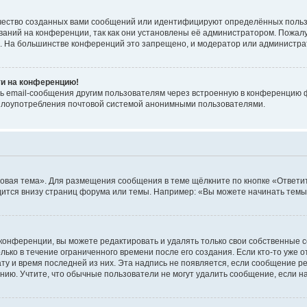
чество созданных вами сообщений или идентифицируют определённых польз
аний на конференции, так как они установлены её администратором. Пожал
е. На большинстве конференций это запрещено, и модератор или администра
ти на конференцию!
ь email-сообщения другим пользователям через встроенную в конференцию ф
ь злоупотребления почтовой системой анонимными пользователями.
овая тема». Для размещения сообщения в теме щёлкните по кнопке «Ответит
ится внизу страниц форума или темы. Например: «Вы можете начинать темы»
конференции, вы можете редактировать и удалять только свои собственные 
ько в течение ограниченного времени после его создания. Если кто-то уже 
дату и время последней из них. Эта надпись не появляется, если сообщение 
ию. Учтите, что обычные пользователи не могут удалить сообщение, если на 