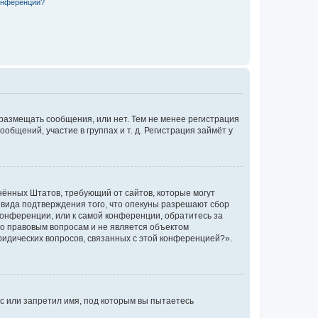
конференции?
 размещать сообщения, или нет. Тем не менее регистрация
щений, участие в группах и т. д. Регистрация займёт у
единённых Штатов, требующий от сайтов, которые могут
 вида подтверждения того, что опекуны разрешают сбор
конференции, или к самой конференции, обратитесь за
по правовым вопросам и не является объектом
ридических вопросов, связанных с этой конференцией?».
с или запретил имя, под которым вы пытаетесь