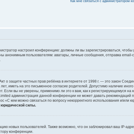
Как мне связаться с администратором 
дминистратор настроил конференцию: должны ли вы зарегистрироваться, чтобы
 анонимным пользователям: аватары, личные сообщения, отправка email-сооб
.
 или Акт о защите частных прав ребёнка в интернете от 1998 г. — это закон Со
т, иметь на это письменное согласие родителей. Допустимо наличие иного
 Если вы не уверены, применимо ли это к вам, как к регистрирующемуся на 
Limited администрация данной конференции не может давать рекомендаций 
ос «С кем можно связаться по вопросу некорректного использования и/или ю
т юридической силы.
ию новых пользователей. Также возможно, что он заблокировал ваш IP-адре
атору конференции.