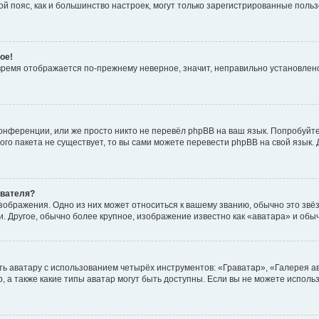
овой пояс, как и большинство настроек, могут только зарегистрированные пол
ое!
о время отображается по-прежнему неверное, значит, неправильно установле
онференции, или же просто никто не перевёл phpBB на ваш язык. Попробуйт
вого пакета не существует, то вы сами можете перевести phpBB на свой язы
ователя?
зображения. Одно из них может относиться к вашему званию, обычно это звёзд
. Другое, обычно более крупное, изображение известно как «аватара» и обы
ь аватару с использованием четырёх инструментов: «Граватар», «Галерея а
, а также какие типы аватар могут быть доступны. Если вы не можете испол