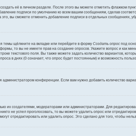
создать её в личном разделе. После этого вы можете отметить флажком пун
обавление подписи по умолчанию ко всем вашим сообщениям, сделав соотве
а это, вы сможете отменить добавление подписи в отдельных сообщениях, у
я темы щёлкните на вкладке или перейдите в форму
Создать опрос
под осно
 формы, то вы не имеете прав на создание опросов. Укажите вопрос и как ми
троке текстового поля. Вы также можете задать количество вариантов, котор
оса в днях (0 означает, что опрос будет постоянным) и возможность пользо
я администратором конференции. Если вам нужно добавить количество вари
только их создателями, модераторами или администраторами. Для редактиров
 никто не успел проголосовать, то вы можете удалить опрос или отредактиров
огут отредактировать или удалить опрос. Это сделано для того, чтобы нель