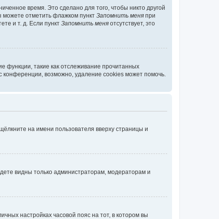
иченное время. Это сделано для того, чтобы никто другой
вы можете отметить флажком пункт
Запомнить меня
при
те и т. д. Если пункт
Запомнить меня
отсутствует, это
ие функции, такие как отслеживание прочитанных
 конференции, возможно, удаление cookies может помочь.
 щёлкните на имени пользователя вверху страницы и
будете видны только администраторам, модераторам и
личных настройках часовой пояс на тот, в котором вы