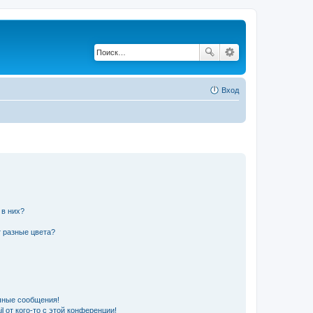
Вход
 в них?
 разные цвета?
чные сообщения!
 от кого-то с этой конференции!