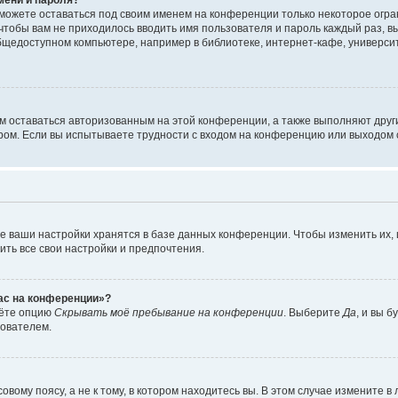
сможете оставаться под своим именем на конференции только некоторое огран
 чтобы вам не приходилось вводить имя пользователя и пароль каждый раз, 
щедоступном компьютере, например в библиотеке, интернет-кафе, университе
ам оставаться авторизованным на этой конференции, а также выполняют друг
ом. Если вы испытываете трудности с входом на конференцию или выходом с
е ваши настройки хранятся в базе данных конференции. Чтобы изменить их,
ить все свои настройки и предпочтения.
час на конференции»?
дёте опцию
Скрывать моё пребывание на конференции
. Выберите
Да
, и вы 
зователем.
вому поясу, а не к тому, в котором находитесь вы. В этом случае измените в 