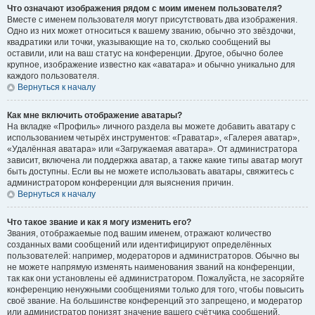
Что означают изображения рядом с моим именем пользователя?
Вместе с именем пользователя могут присутствовать два изображения.
Одно из них может относиться к вашему званию, обычно это звёздочки,
квадратики или точки, указывающие на то, сколько сообщений вы
оставили, или на ваш статус на конференции. Другое, обычно более
крупное, изображение известно как «аватара» и обычно уникально для
каждого пользователя.
Вернуться к началу
Как мне включить отображение аватары?
На вкладке «Профиль» личного раздела вы можете добавить аватару с
использованием четырёх инструментов: «Граватар», «Галерея аватар»,
«Удалённая аватара» или «Загружаемая аватара». От администратора
зависит, включена ли поддержка аватар, а также какие типы аватар могут
быть доступны. Если вы не можете использовать аватары, свяжитесь с
администратором конференции для выяснения причин.
Вернуться к началу
Что такое звание и как я могу изменить его?
Звания, отображаемые под вашим именем, отражают количество
созданных вами сообщений или идентифицируют определённых
пользователей: например, модераторов и администраторов. Обычно вы
не можете напрямую изменять наименования званий на конференции,
так как они установлены её администратором. Пожалуйста, не засоряйте
конференцию ненужными сообщениями только для того, чтобы повысить
своё звание. На большинстве конференций это запрещено, и модератор
или администратор понизят значение вашего счётчика сообщений.