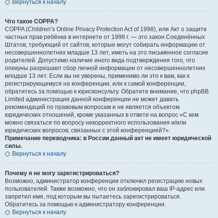
Вернуться к началу
Что такое COPPA?
COPPA (Children’s Online Privacy Protection Act of 1998), или Акт о защите
частных прав ребёнка в интернете от 1998 г. — это закон Соединённых
Штатов, требующий от сайтов, которые могут собирать информацию от
несовершеннолетних младше 13 лет, иметь на это письменное согласие
родителей. Допустимо наличие иного вида подтверждения того, что
опекуны разрешают сбор личной информации от несовершеннолетних
младше 13 лет. Если вы не уверены, применимо ли это к вам, как к
регистрирующемуся на конференции, или к самой конференции,
обратитесь за помощью к юрисконсульту. Обратите внимание, что phpBB
Limited администрация данной конференции не может давать
рекомендаций по правовым вопросам и не является объектом
юридических отношений, кроме указанных в ответе на вопрос «С кем
можно связаться по вопросу некорректного использования и/или
юридических вопросов, связанных с этой конференцией?».
Примечание переводчика: в России данный акт не имеет юридической
силы.
Вернуться к началу
Почему я не могу зарегистрироваться?
Возможно, администратор конференции отключил регистрацию новых
пользователей. Также возможно, что он заблокировал ваш IP-адрес или
запретил имя, под которым вы пытаетесь зарегистрироваться.
Обратитесь за помощью к администратору конференции.
Вернуться к началу