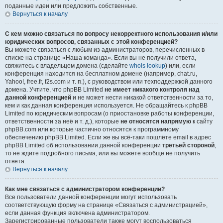
поданные идеи или предложить собственные.
Вернуться к началу
С кем можно связаться по вопросу некорректного использования и/или
юридических вопросов, связанных с этой конференцией?
Вы можете связаться с любым из администраторов, перечисленных в
списке на странице «Наша команда». Если вы не получили ответа,
свяжитесь с владельцем домена (сделайте
whois lookup
) или, если
конференция находится на бесплатном домене (например, chat.ru,
Yahoo!, free.fr, f2s.com и т. п.), с руководством или техподдержкой данного
домена. Учтите, что phpBB Limited
не имеет никакого контроля над
данной конференцией
и не может нести никакой ответственности за то,
кем и как данная конференция используется. Не обращайтесь к phpBB
Limited по юридическим вопросам (о приостановке работы конференции,
ответственности за неё и т. д.), которые
не относятся напрямую
к сайту
phpBB.com или которые частично относятся к программному
обеспечению phpBB Limited. Если же вы всё-таки пошлёте email в адрес
phpBB Limited об использовании данной конференции
третьей стороной
,
то не ждите подробного письма, или вы можете вообще не получить
ответа.
Вернуться к началу
Как мне связаться с администратором конференции?
Все пользователи данной конференции могут использовать
соответствующую форму на странице «Связаться с администрацией»,
если данная функция включена администратором.
Зарегистрированные пользователи также могут воспользоваться