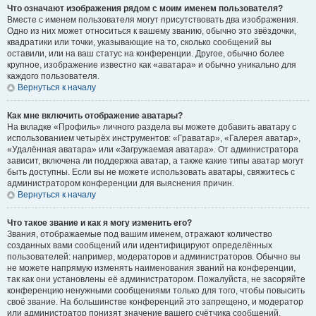
Что означают изображения рядом с моим именем пользователя?
Вместе с именем пользователя могут присутствовать два изображения.
Одно из них может относиться к вашему званию, обычно это звёздочки,
квадратики или точки, указывающие на то, сколько сообщений вы
оставили, или на ваш статус на конференции. Другое, обычно более
крупное, изображение известно как «аватара» и обычно уникально для
каждого пользователя.
Вернуться к началу
Как мне включить отображение аватары?
На вкладке «Профиль» личного раздела вы можете добавить аватару с
использованием четырёх инструментов: «Граватар», «Галерея аватар»,
«Удалённая аватара» или «Загружаемая аватара». От администратора
зависит, включена ли поддержка аватар, а также какие типы аватар могут
быть доступны. Если вы не можете использовать аватары, свяжитесь с
администратором конференции для выяснения причин.
Вернуться к началу
Что такое звание и как я могу изменить его?
Звания, отображаемые под вашим именем, отражают количество
созданных вами сообщений или идентифицируют определённых
пользователей: например, модераторов и администраторов. Обычно вы
не можете напрямую изменять наименования званий на конференции,
так как они установлены её администратором. Пожалуйста, не засоряйте
конференцию ненужными сообщениями только для того, чтобы повысить
своё звание. На большинстве конференций это запрещено, и модератор
или администратор понизят значение вашего счётчика сообщений.