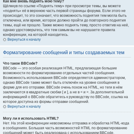
Как мне вновь поднять мою тему?
Щёлкнув по ссылке «Поднять тему» при просмотре темы, вы можете
«поднять» её в верхнюю часть первой страницы форума. Если этого не
происходит, то это означает, что возможность поднятия тем могла быть
отключена, или время, которое должно пройти до повторного поднятия
темы, ещё не прошло. Также можно поднять тему, просто ответив на неё,
однако удостоверьтесь, что тем самым вы не нарушаете правила
конференции, на которой находитесь.
Вернуться к началу
Форматирование сообщений и типы создаваемых тем
Что такое BBCode?
BBCode — это особая реализация HTML, предлагающая большие
возможности по форматированию отдельных частей сообщения.
Возможность использования BBCode определяется администратором,
однако BBCode также может быть отключён на уровне сообщения в
форме для его отправки. BBCode очень похож на HTML, но теги в нём
заключаются в квадратные скобки [ и ], а не в < и >. За дополнительной
информацией о BBCode обратитесь к руководству по BBCode, ссылка на
которое доступна из формы отправки сообщений.
Вернуться к началу
Могу ли я использовать HTML?
Нет. На этой конференции невозможны отправка и обработка HTML-кода
в сообщениях. Большая часть возможностей HTML по форматированию
сообщений может быть реализована с использованием BBCode.