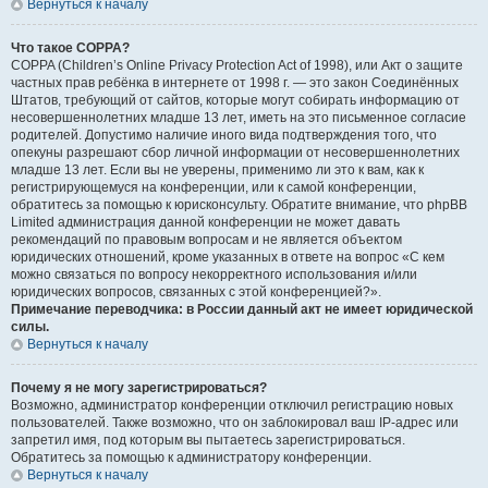
Вернуться к началу
Что такое COPPA?
COPPA (Children’s Online Privacy Protection Act of 1998), или Акт о защите
частных прав ребёнка в интернете от 1998 г. — это закон Соединённых
Штатов, требующий от сайтов, которые могут собирать информацию от
несовершеннолетних младше 13 лет, иметь на это письменное согласие
родителей. Допустимо наличие иного вида подтверждения того, что
опекуны разрешают сбор личной информации от несовершеннолетних
младше 13 лет. Если вы не уверены, применимо ли это к вам, как к
регистрирующемуся на конференции, или к самой конференции,
обратитесь за помощью к юрисконсульту. Обратите внимание, что phpBB
Limited администрация данной конференции не может давать
рекомендаций по правовым вопросам и не является объектом
юридических отношений, кроме указанных в ответе на вопрос «С кем
можно связаться по вопросу некорректного использования и/или
юридических вопросов, связанных с этой конференцией?».
Примечание переводчика: в России данный акт не имеет юридической
силы.
Вернуться к началу
Почему я не могу зарегистрироваться?
Возможно, администратор конференции отключил регистрацию новых
пользователей. Также возможно, что он заблокировал ваш IP-адрес или
запретил имя, под которым вы пытаетесь зарегистрироваться.
Обратитесь за помощью к администратору конференции.
Вернуться к началу