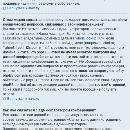
поданные идеи или предложить собственные.
Вернуться к началу
С кем можно связаться по вопросу некорректного использования и/или
юридических вопросов, связанных с этой конференцией?
Вы можете связаться с любым из администраторов, перечисленных в
списке на странице «Наша команда». Если вы не получили ответа,
свяжитесь с владельцем домена (сделайте
whois lookup
) или, если
конференция находится на бесплатном домене (например, chat.ru,
Yahoo!, free.fr, f2s.com и т. п.), с руководством или техподдержкой данного
домена. Учтите, что phpBB Limited
не имеет никакого контроля над
данной конференцией
и не может нести никакой ответственности за то,
кем и как данная конференция используется. Не обращайтесь к phpBB
Limited по юридическим вопросам (о приостановке работы конференции,
ответственности за неё и т. д.), которые
не относятся напрямую
к сайту
phpBB.com или которые частично относятся к программному
обеспечению phpBB Limited. Если же вы всё-таки пошлёте email в адрес
phpBB Limited об использовании данной конференции
третьей стороной
,
то не ждите подробного письма, или вы можете вообще не получить
ответа.
Вернуться к началу
Как мне связаться с администратором конференции?
Все пользователи данной конференции могут использовать
соответствующую форму на странице «Связаться с администрацией»,
если данная функция включена администратором.
Зарегистрированные пользователи также могут воспользоваться