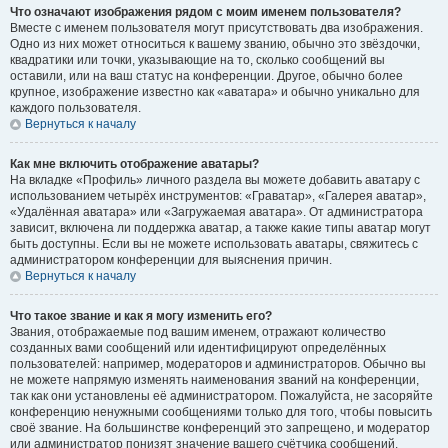
Что означают изображения рядом с моим именем пользователя?
Вместе с именем пользователя могут присутствовать два изображения.
Одно из них может относиться к вашему званию, обычно это звёздочки,
квадратики или точки, указывающие на то, сколько сообщений вы
оставили, или на ваш статус на конференции. Другое, обычно более
крупное, изображение известно как «аватара» и обычно уникально для
каждого пользователя.
Вернуться к началу
Как мне включить отображение аватары?
На вкладке «Профиль» личного раздела вы можете добавить аватару с
использованием четырёх инструментов: «Граватар», «Галерея аватар»,
«Удалённая аватара» или «Загружаемая аватара». От администратора
зависит, включена ли поддержка аватар, а также какие типы аватар могут
быть доступны. Если вы не можете использовать аватары, свяжитесь с
администратором конференции для выяснения причин.
Вернуться к началу
Что такое звание и как я могу изменить его?
Звания, отображаемые под вашим именем, отражают количество
созданных вами сообщений или идентифицируют определённых
пользователей: например, модераторов и администраторов. Обычно вы
не можете напрямую изменять наименования званий на конференции,
так как они установлены её администратором. Пожалуйста, не засоряйте
конференцию ненужными сообщениями только для того, чтобы повысить
своё звание. На большинстве конференций это запрещено, и модератор
или администратор понизят значение вашего счётчика сообщений.