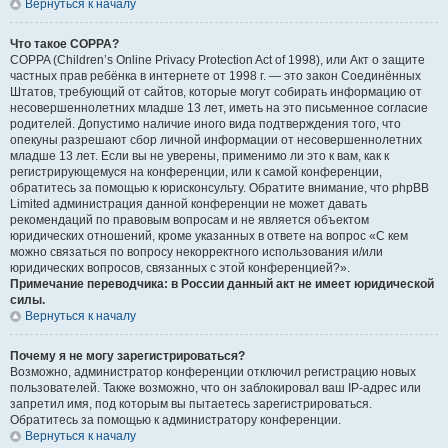
Вернуться к началу
Что такое COPPA?
COPPA (Children’s Online Privacy Protection Act of 1998), или Акт о защите
частных прав ребёнка в интернете от 1998 г. — это закон Соединённых
Штатов, требующий от сайтов, которые могут собирать информацию от
несовершеннолетних младше 13 лет, иметь на это письменное согласие
родителей. Допустимо наличие иного вида подтверждения того, что
опекуны разрешают сбор личной информации от несовершеннолетних
младше 13 лет. Если вы не уверены, применимо ли это к вам, как к
регистрирующемуся на конференции, или к самой конференции,
обратитесь за помощью к юрисконсульту. Обратите внимание, что phpBB
Limited администрация данной конференции не может давать
рекомендаций по правовым вопросам и не является объектом
юридических отношений, кроме указанных в ответе на вопрос «С кем
можно связаться по вопросу некорректного использования и/или
юридических вопросов, связанных с этой конференцией?».
Примечание переводчика: в России данный акт не имеет юридической
силы.
Вернуться к началу
Почему я не могу зарегистрироваться?
Возможно, администратор конференции отключил регистрацию новых
пользователей. Также возможно, что он заблокировал ваш IP-адрес или
запретил имя, под которым вы пытаетесь зарегистрироваться.
Обратитесь за помощью к администратору конференции.
Вернуться к началу