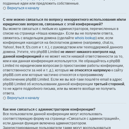
поданные идеи или предложить собственные.
Вернуться к началу
С кем можно связаться по вопросу некорректного использования и/или
юридических вопросов, связанных с этой конференцией?
Вы можете связаться с любым из администраторов, перечисленных в
списке на странице «Наша команда». Если вы не получили ответа,
свяжитесь с владельцем домена (сделайте
whois lookup
) или, если
конференция находится на бесплатном домене (например, chat.ru,
Yahoo!, free.fr, f2s.com и т. п.), с руководством или техподдержкой данного
домена. Учтите, что phpBB Limited
не имеет никакого контроля над
данной конференцией
и не может нести никакой ответственности за то,
кем и как данная конференция используется. Не обращайтесь к phpBB
Limited по юридическим вопросам (о приостановке работы конференции,
ответственности за неё и т. д.), которые
не относятся напрямую
к сайту
phpBB.com или которые частично относятся к программному
обеспечению phpBB Limited. Если же вы всё-таки пошлёте email в адрес
phpBB Limited об использовании данной конференции
третьей стороной
,
то не ждите подробного письма, или вы можете вообще не получить
ответа.
Вернуться к началу
Как мне связаться с администратором конференции?
Все пользователи данной конференции могут использовать
соответствующую форму на странице «Связаться с администрацией»,
если данная функция включена администратором.
Зарегистрированные пользователи также могут воспользоваться