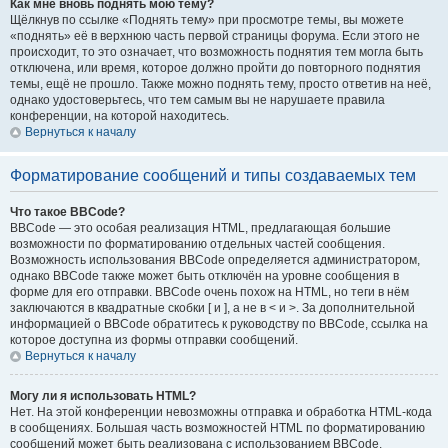
Как мне вновь поднять мою тему?
Щёлкнув по ссылке «Поднять тему» при просмотре темы, вы можете
«поднять» её в верхнюю часть первой страницы форума. Если этого не
происходит, то это означает, что возможность поднятия тем могла быть
отключена, или время, которое должно пройти до повторного поднятия
темы, ещё не прошло. Также можно поднять тему, просто ответив на неё,
однако удостоверьтесь, что тем самым вы не нарушаете правила
конференции, на которой находитесь.
Вернуться к началу
Форматирование сообщений и типы создаваемых тем
Что такое BBCode?
BBCode — это особая реализация HTML, предлагающая большие
возможности по форматированию отдельных частей сообщения.
Возможность использования BBCode определяется администратором,
однако BBCode также может быть отключён на уровне сообщения в
форме для его отправки. BBCode очень похож на HTML, но теги в нём
заключаются в квадратные скобки [ и ], а не в < и >. За дополнительной
информацией о BBCode обратитесь к руководству по BBCode, ссылка на
которое доступна из формы отправки сообщений.
Вернуться к началу
Могу ли я использовать HTML?
Нет. На этой конференции невозможны отправка и обработка HTML-кода
в сообщениях. Большая часть возможностей HTML по форматированию
сообщений может быть реализована с использованием BBCode.