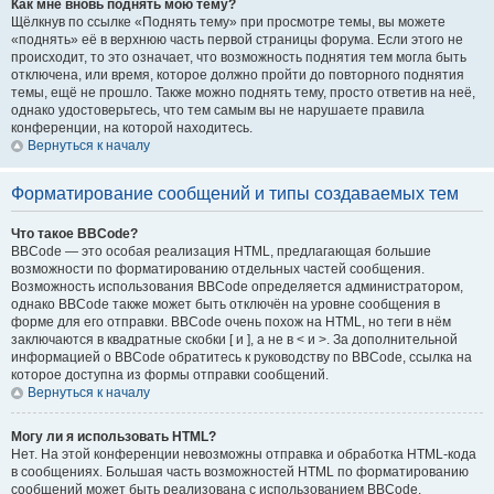
Как мне вновь поднять мою тему?
Щёлкнув по ссылке «Поднять тему» при просмотре темы, вы можете
«поднять» её в верхнюю часть первой страницы форума. Если этого не
происходит, то это означает, что возможность поднятия тем могла быть
отключена, или время, которое должно пройти до повторного поднятия
темы, ещё не прошло. Также можно поднять тему, просто ответив на неё,
однако удостоверьтесь, что тем самым вы не нарушаете правила
конференции, на которой находитесь.
Вернуться к началу
Форматирование сообщений и типы создаваемых тем
Что такое BBCode?
BBCode — это особая реализация HTML, предлагающая большие
возможности по форматированию отдельных частей сообщения.
Возможность использования BBCode определяется администратором,
однако BBCode также может быть отключён на уровне сообщения в
форме для его отправки. BBCode очень похож на HTML, но теги в нём
заключаются в квадратные скобки [ и ], а не в < и >. За дополнительной
информацией о BBCode обратитесь к руководству по BBCode, ссылка на
которое доступна из формы отправки сообщений.
Вернуться к началу
Могу ли я использовать HTML?
Нет. На этой конференции невозможны отправка и обработка HTML-кода
в сообщениях. Большая часть возможностей HTML по форматированию
сообщений может быть реализована с использованием BBCode.