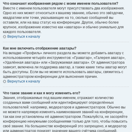
Что означают изображения рядом с моим именем пользователя?
Вместе с именем пользователя могут присутствовать два изображения.
Одно из них может относиться к вашему званию, обычно это звёздочки,
квадратики или точки, указывающие на то, сколько сообщений вы
оставили, или на ваш статус на конференции. Другое, обычно более
крупное, изображение известно как «аватара» и обычно уникально для
каждого пользователя.
Вернуться к началу
Как мне включить отображение аватары?
На вкладке «Профиль» личного раздела вы можете добавить аватару с
использованием четырёх инструментов: «Граватар», «Галерея аватар»,
«Удалённая аватара» или «Загружаемая аватара». От администратора
зависит, включена ли поддержка аватар, а также какие типы аватар могут
быть доступны. Если вы не можете использовать аватары, свяжитесь с
администратором конференции для выяснения причин.
Вернуться к началу
Что такое звание и как я могу изменить его?
Звания, отображаемые под вашим именем, отражают количество
созданных вами сообщений или идентифицируют определённых
пользователей: например, модераторов и администраторов. Обычно вы
не можете напрямую изменять наименования званий на конференции,
так как они установлены её администратором. Пожалуйста, не засоряйте
конференцию ненужными сообщениями только для того, чтобы повысить
своё звание. На большинстве конференций это запрещено, и модератор
или администратор понизят значение вашего счётчика сообщений.