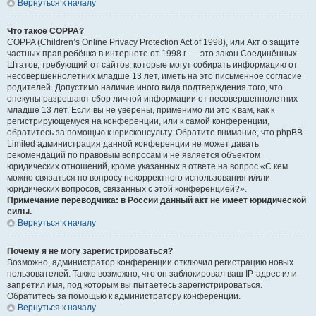
Вернуться к началу
Что такое COPPA?
COPPA (Children’s Online Privacy Protection Act of 1998), или Акт о защите
частных прав ребёнка в интернете от 1998 г. — это закон Соединённых
Штатов, требующий от сайтов, которые могут собирать информацию от
несовершеннолетних младше 13 лет, иметь на это письменное согласие
родителей. Допустимо наличие иного вида подтверждения того, что
опекуны разрешают сбор личной информации от несовершеннолетних
младше 13 лет. Если вы не уверены, применимо ли это к вам, как к
регистрирующемуся на конференции, или к самой конференции,
обратитесь за помощью к юрисконсульту. Обратите внимание, что phpBB
Limited администрация данной конференции не может давать
рекомендаций по правовым вопросам и не является объектом
юридических отношений, кроме указанных в ответе на вопрос «С кем
можно связаться по вопросу некорректного использования и/или
юридических вопросов, связанных с этой конференцией?».
Примечание переводчика: в России данный акт не имеет юридической
силы.
Вернуться к началу
Почему я не могу зарегистрироваться?
Возможно, администратор конференции отключил регистрацию новых
пользователей. Также возможно, что он заблокировал ваш IP-адрес или
запретил имя, под которым вы пытаетесь зарегистрироваться.
Обратитесь за помощью к администратору конференции.
Вернуться к началу