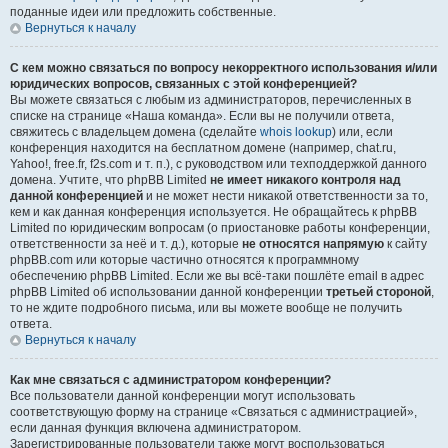
поданные идеи или предложить собственные.
Вернуться к началу
С кем можно связаться по вопросу некорректного использования и/или
юридических вопросов, связанных с этой конференцией?
Вы можете связаться с любым из администраторов, перечисленных в
списке на странице «Наша команда». Если вы не получили ответа,
свяжитесь с владельцем домена (сделайте
whois lookup
) или, если
конференция находится на бесплатном домене (например, chat.ru,
Yahoo!, free.fr, f2s.com и т. п.), с руководством или техподдержкой данного
домена. Учтите, что phpBB Limited
не имеет никакого контроля над
данной конференцией
и не может нести никакой ответственности за то,
кем и как данная конференция используется. Не обращайтесь к phpBB
Limited по юридическим вопросам (о приостановке работы конференции,
ответственности за неё и т. д.), которые
не относятся напрямую
к сайту
phpBB.com или которые частично относятся к программному
обеспечению phpBB Limited. Если же вы всё-таки пошлёте email в адрес
phpBB Limited об использовании данной конференции
третьей стороной
,
то не ждите подробного письма, или вы можете вообще не получить
ответа.
Вернуться к началу
Как мне связаться с администратором конференции?
Все пользователи данной конференции могут использовать
соответствующую форму на странице «Связаться с администрацией»,
если данная функция включена администратором.
Зарегистрированные пользователи также могут воспользоваться