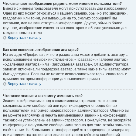
Что означают изображения рядом с моим именем пользователя?
Вместе с именем пользователя могут присутствовать два изображения.
Одно из них может относиться к вашему званию, обычно это звёздочки,
квадратики или точки, указывающие на то, сколько сообщений вы
оставили, или на ваш статус на конференции. Другое, обычно более
крупное, изображение известно как «аватара» и обычно уникально для
каждого пользователя.
Вернуться к началу
Как мне включить отображение аватары?
На вкладке «Профиль» личного раздела вы можете добавить аватару с
использованием четырёх инструментов: «Граватар», «Галерея аватар»,
«Удалённая аватара» или «Загружаемая аватара». От администратора
зависит, включена ли поддержка аватар, а также какие типы аватар могут
быть доступны. Если вы не можете использовать аватары, свяжитесь с
администратором конференции для выяснения причин.
Вернуться к началу
Что такое звание и как я могу изменить его?
Звания, отображаемые под вашим именем, отражают количество
созданных вами сообщений или идентифицируют определённых
пользователей: например, модераторов и администраторов. Обычно вы
не можете напрямую изменять наименования званий на конференции,
так как они установлены её администратором. Пожалуйста, не засоряйте
конференцию ненужными сообщениями только для того, чтобы повысить
своё звание. На большинстве конференций это запрещено, и модератор
или администратор понизят значение вашего счётчика сообщений.