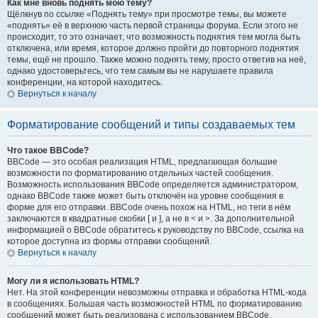
Как мне вновь поднять мою тему?
Щёлкнув по ссылке «Поднять тему» при просмотре темы, вы можете
«поднять» её в верхнюю часть первой страницы форума. Если этого не
происходит, то это означает, что возможность поднятия тем могла быть
отключена, или время, которое должно пройти до повторного поднятия
темы, ещё не прошло. Также можно поднять тему, просто ответив на неё,
однако удостоверьтесь, что тем самым вы не нарушаете правила
конференции, на которой находитесь.
Вернуться к началу
Форматирование сообщений и типы создаваемых тем
Что такое BBCode?
BBCode — это особая реализация HTML, предлагающая большие
возможности по форматированию отдельных частей сообщения.
Возможность использования BBCode определяется администратором,
однако BBCode также может быть отключён на уровне сообщения в
форме для его отправки. BBCode очень похож на HTML, но теги в нём
заключаются в квадратные скобки [ и ], а не в < и >. За дополнительной
информацией о BBCode обратитесь к руководству по BBCode, ссылка на
которое доступна из формы отправки сообщений.
Вернуться к началу
Могу ли я использовать HTML?
Нет. На этой конференции невозможны отправка и обработка HTML-кода
в сообщениях. Большая часть возможностей HTML по форматированию
сообщений может быть реализована с использованием BBCode.