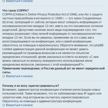
Вернуться к началу
Что такое COPPA?
COPPA (Children’s Online Privacy Protection Act of 1998), или Акт о защите
частных прав ребёнка в интернете от 1998 г. — это закон Соединённых
Штатов, требующий от сайтов, которые могут собирать информацию от
несовершеннолетних младше 13 лет, иметь на это письменное согласие
родителей. Допустимо наличие иного вида подтверждения того, что
опекуны разрешают сбор личной информации от несовершеннолетних
младше 13 лет. Если вы не уверены, применимо ли это к вам, как к
регистрирующемуся на конференции, или к самой конференции,
обратитесь за помощью к юрисконсульту. Обратите внимание, что phpBB
Limited администрация данной конференции не может давать
рекомендаций по правовым вопросам и не является объектом
юридических отношений, кроме указанных в ответе на вопрос «С кем
можно связаться по вопросу некорректного использования и/или
юридических вопросов, связанных с этой конференцией?».
Примечание переводчика: в России данный акт не имеет юридической
силы.
Вернуться к началу
Почему я не могу зарегистрироваться?
Возможно, администратор конференции отключил регистрацию новых
пользователей. Также возможно, что он заблокировал ваш IP-адрес или
запретил имя, под которым вы пытаетесь зарегистрироваться.
Обратитесь за помощью к администратору конференции.
Вернуться к началу