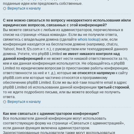
поданные идеи или предложить собственные.
Вернуться к началу
С кем можно связаться по вопросу некорректного использования и/или
юридических вопросов, связанных с этой конференцией?
Вы можете связаться с любым из администраторов, перечисленных в
списке на странице «Наша команда». Если вы не получили ответа,
свяжитесь с владельцем домена (сделайте
whois lookup
) или, если
конференция находится на бесплатном домене (например, chat.ru,
Yahoo!, free.fr, f2s.com и т. п.), с руководством или техподдержкой данного
домена. Учтите, что phpBB Limited
не имеет никакого контроля над
данной конференцией
и не может нести никакой ответственности за то,
кем и как данная конференция используется. Не обращайтесь к phpBB
Limited по юридическим вопросам (о приостановке работы конференции,
ответственности за неё и т. д.), которые
не относятся напрямую
к сайту
phpBB.com или которые частично относятся к программному
обеспечению phpBB Limited. Если же вы всё-таки пошлёте email в адрес
phpBB Limited об использовании данной конференции
третьей стороной
,
то не ждите подробного письма, или вы можете вообще не получить
ответа.
Вернуться к началу
Как мне связаться с администратором конференции?
Все пользователи данной конференции могут использовать
соответствующую форму на странице «Связаться с администрацией»,
если данная функция включена администратором.
Зарегистрированные пользователи также могут воспользоваться