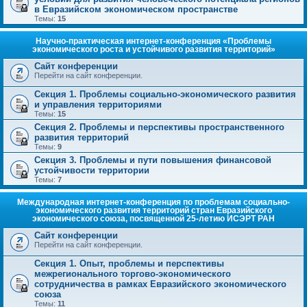
в Евразийском экономическом пространстве
Темы:
15
Научно-практическая интернет-конференция «Проблемы
экономического роста и устойчивого развития территорий»
Сайт конференции
Перейти на сайт конференции.
Секция 1. Проблемы социально-экономического развития
и управления территориями
Темы:
15
Секция 2. Проблемы и перспективы пространственного
развития территорий
Темы:
9
Секция 3. Проблемы и пути повышения финансовой
устойчивости территории
Темы:
7
Международная интернет-конференция по проблемам социально-
экономического развития территорий стран Евразийского
экономического союза, посвященной 25-летию ИСЭРТ РАН
Сайт конференции
Перейти на сайт конференции.
Секция 1. Опыт, проблемы и перспективы
межрегионального торгово-экономического
сотрудничества в рамках Евразийского экономического
союза
Темы:
11