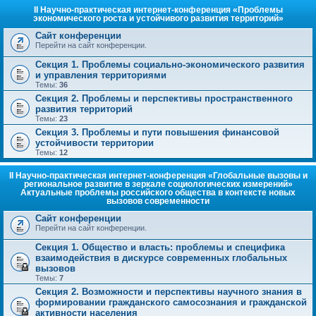
II Научно-практическая интернет-конференция «Проблемы
экономического роста и устойчивого развития территорий»
Сайт конференции
Перейти на сайт конференции.
Секция 1. Проблемы социально-экономического развития
и управления территориями
Темы:
36
Секция 2. Проблемы и перспективы пространственного
развития территорий
Темы:
23
Секция 3. Проблемы и пути повышения финансовой
устойчивости территории
Темы:
12
II Научно-практическая интернет-конференция «Глобальные вызовы и
региональное развитие в зеркале социологических измерений»
Актуальные проблемы российского общества в контексте новых
вызовов современности
Сайт конференции
Перейти на сайт конференции.
Секция 1. Общество и власть: проблемы и специфика
взаимодействия в дискурсе современных глобальных
вызовов
Темы:
7
Секция 2. Возможности и перспективы научного знания в
формировании гражданского самосознания и гражданской
активности населения