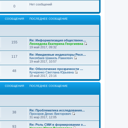
Нет сообщений
0
СООБЩЕНИЯ
ПОСЛЕДНЕЕ СООБЩЕНИЕ
Re: Информатизация общественн…
155
Леонидова Екатерина Георгиевна
П
19 май 2017, 09:32
е
р
Re: Имиджевые индикаторы Респ…
117
е
Кинзябаев Шамиль Рамилеич
й
П
19 май 2017, 10:57
т
е
и
р
Re: Обеспечение прозрачности …
48
к
е
Кучеренко Светлана Юрьевна
п
й
П
18 май 2017, 23:16
о
т
е
с
и
р
л
к
е
СООБЩЕНИЯ
ПОСЛЕДНЕЕ СООБЩЕНИЕ
е
п
й
д
о
т
н
с
и
е
л
к
м
е
п
у
д
о
с
н
с
Re: Проблематика исследования…
о
38
е
л
Прохоров Денис Викторович
о
м
е
П
31 мар 2017, 12:05
б
у
д
е
щ
с
н
р
Re: Роль СМИ в формировании о…
е
о
93
е
е