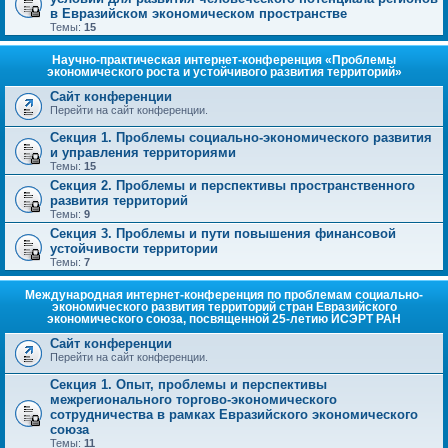
в Евразийском экономическом пространстве
Темы:
15
Научно-практическая интернет-конференция «Проблемы
экономического роста и устойчивого развития территорий»
Сайт конференции
Перейти на сайт конференции.
Секция 1. Проблемы социально-экономического развития
и управления территориями
Темы:
15
Секция 2. Проблемы и перспективы пространственного
развития территорий
Темы:
9
Секция 3. Проблемы и пути повышения финансовой
устойчивости территории
Темы:
7
Международная интернет-конференция по проблемам социально-
экономического развития территорий стран Евразийского
экономического союза, посвященной 25-летию ИСЭРТ РАН
Сайт конференции
Перейти на сайт конференции.
Секция 1. Опыт, проблемы и перспективы
межрегионального торгово-экономического
сотрудничества в рамках Евразийского экономического
союза
Темы:
11