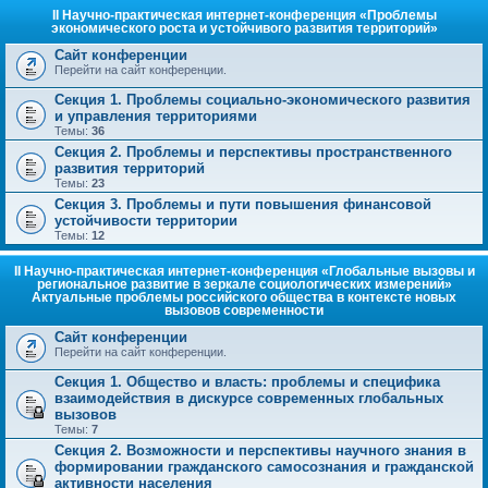
II Научно-практическая интернет-конференция «Проблемы
экономического роста и устойчивого развития территорий»
Сайт конференции
Перейти на сайт конференции.
Секция 1. Проблемы социально-экономического развития
и управления территориями
Темы:
36
Секция 2. Проблемы и перспективы пространственного
развития территорий
Темы:
23
Секция 3. Проблемы и пути повышения финансовой
устойчивости территории
Темы:
12
II Научно-практическая интернет-конференция «Глобальные вызовы и
региональное развитие в зеркале социологических измерений»
Актуальные проблемы российского общества в контексте новых
вызовов современности
Сайт конференции
Перейти на сайт конференции.
Секция 1. Общество и власть: проблемы и специфика
взаимодействия в дискурсе современных глобальных
вызовов
Темы:
7
Секция 2. Возможности и перспективы научного знания в
формировании гражданского самосознания и гражданской
активности населения