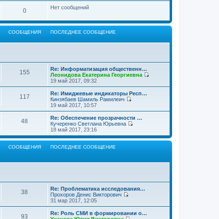
Нет сообщений
0
СООБЩЕНИЯ
ПОСЛЕДНЕЕ СООБЩЕНИЕ
Re: Информатизация общественн…
155
Леонидова Екатерина Георгиевна
П
19 май 2017, 09:32
е
р
Re: Имиджевые индикаторы Респ…
117
е
Кинзябаев Шамиль Рамилеич
й
П
19 май 2017, 10:57
т
е
и
р
Re: Обеспечение прозрачности …
48
к
е
Кучеренко Светлана Юрьевна
п
й
П
18 май 2017, 23:16
о
т
е
с
и
р
л
к
е
СООБЩЕНИЯ
ПОСЛЕДНЕЕ СООБЩЕНИЕ
е
п
й
д
о
т
н
с
и
е
л
к
м
е
п
у
д
о
с
н
с
Re: Проблематика исследования…
о
38
е
л
Прохоров Денис Викторович
о
м
е
П
31 мар 2017, 12:05
б
у
д
е
щ
с
н
р
Re: Роль СМИ в формировании о…
е
о
93
е
е