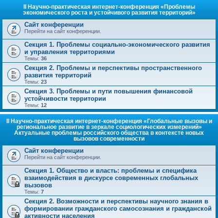
II Научно-практическая интернет-конференция «Проблемы
экономического роста и устойчивого развития территорий»
Сайт конференции
Перейти на сайт конференции.
Секция 1. Проблемы социально-экономического развития
и управления территориями
Темы:
36
Секция 2. Проблемы и перспективы пространственного
развития территорий
Темы:
23
Секция 3. Проблемы и пути повышения финансовой
устойчивости территории
Темы:
12
II Научно-практическая интернет-конференция «Глобальные вызовы и
региональное развитие в зеркале социологических измерений»
Актуальные проблемы российского общества в контексте новых
вызовов современности
Сайт конференции
Перейти на сайт конференции.
Секция 1. Общество и власть: проблемы и специфика
взаимодействия в дискурсе современных глобальных
вызовов
Темы:
7
Секция 2. Возможности и перспективы научного знания в
формировании гражданского самосознания и гражданской
активности населения