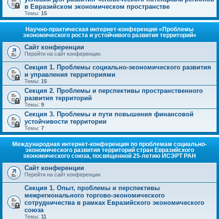
в Евразийском экономическом пространстве
Темы:
15
Научно-практическая интернет-конференция «Проблемы
экономического роста и устойчивого развития территорий»
Сайт конференции
Перейти на сайт конференции.
Секция 1. Проблемы социально-экономического развития
и управления территориями
Темы:
15
Секция 2. Проблемы и перспективы пространственного
развития территорий
Темы:
9
Секция 3. Проблемы и пути повышения финансовой
устойчивости территории
Темы:
7
Международная интернет-конференция по проблемам социально-
экономического развития территорий стран Евразийского
экономического союза, посвященной 25-летию ИСЭРТ РАН
Сайт конференции
Перейти на сайт конференции.
Секция 1. Опыт, проблемы и перспективы
межрегионального торгово-экономического
сотрудничества в рамках Евразийского экономического
союза
Темы:
11