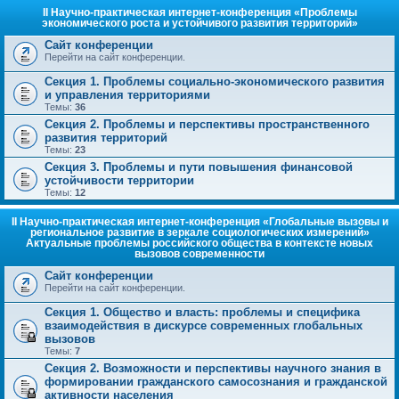
II Научно-практическая интернет-конференция «Проблемы
экономического роста и устойчивого развития территорий»
Сайт конференции
Перейти на сайт конференции.
Секция 1. Проблемы социально-экономического развития
и управления территориями
Темы:
36
Секция 2. Проблемы и перспективы пространственного
развития территорий
Темы:
23
Секция 3. Проблемы и пути повышения финансовой
устойчивости территории
Темы:
12
II Научно-практическая интернет-конференция «Глобальные вызовы и
региональное развитие в зеркале социологических измерений»
Актуальные проблемы российского общества в контексте новых
вызовов современности
Сайт конференции
Перейти на сайт конференции.
Секция 1. Общество и власть: проблемы и специфика
взаимодействия в дискурсе современных глобальных
вызовов
Темы:
7
Секция 2. Возможности и перспективы научного знания в
формировании гражданского самосознания и гражданской
активности населения