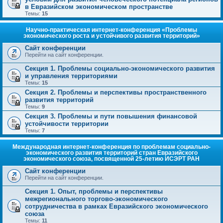
в Евразийском экономическом пространстве
Темы:
15
Научно-практическая интернет-конференция «Проблемы
экономического роста и устойчивого развития территорий»
Сайт конференции
Перейти на сайт конференции.
Секция 1. Проблемы социально-экономического развития
и управления территориями
Темы:
15
Секция 2. Проблемы и перспективы пространственного
развития территорий
Темы:
9
Секция 3. Проблемы и пути повышения финансовой
устойчивости территории
Темы:
7
Международная интернет-конференция по проблемам социально-
экономического развития территорий стран Евразийского
экономического союза, посвященной 25-летию ИСЭРТ РАН
Сайт конференции
Перейти на сайт конференции.
Секция 1. Опыт, проблемы и перспективы
межрегионального торгово-экономического
сотрудничества в рамках Евразийского экономического
союза
Темы:
11