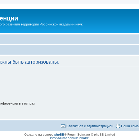
енции
ого развития территорий Российской академии наук
лжны быть авторизованы.
нференции в этот раз
Связаться с администрацией
Наша кома
Создано на основе
phpBB
® Forum Software © phpBB Limited
Русская поддержка phpBB