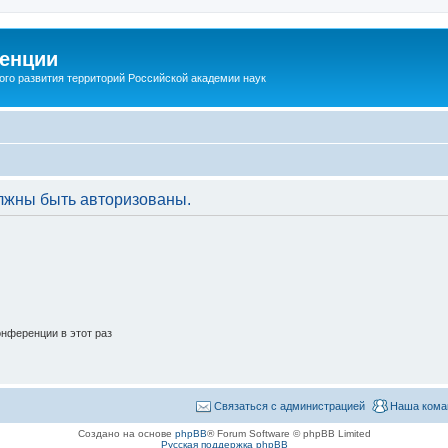
енции
ого развития территорий Российской академии наук
лжны быть авторизованы.
нференции в этот раз
Связаться с администрацией
Наша кома
Создано на основе
phpBB
® Forum Software © phpBB Limited
Русская поддержка phpBB