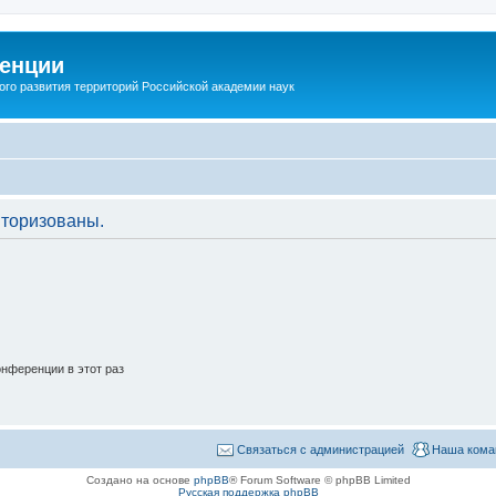
енции
ого развития территорий Российской академии наук
торизованы.
нференции в этот раз
Связаться с администрацией
Наша кома
Создано на основе
phpBB
® Forum Software © phpBB Limited
Русская поддержка phpBB