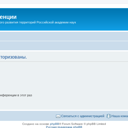
енции
ого развития территорий Российской академии наук
торизованы.
нференции в этот раз
Связаться с администрацией
Наша кома
Создано на основе
phpBB
® Forum Software © phpBB Limited
Русская поддержка phpBB