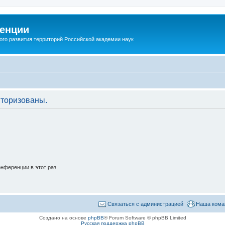
енции
ого развития территорий Российской академии наук
торизованы.
нференции в этот раз
Связаться с администрацией
Наша кома
Создано на основе
phpBB
® Forum Software © phpBB Limited
Русская поддержка phpBB