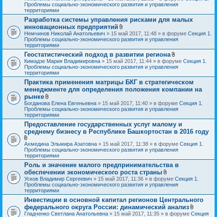
л
Проблемы социально-экономического развития и управления
о
территориями
ж
Разработка системы управления рисками для малых
е
инновационных предприятий
н
и
В
Немчинов Николай Анатольевич
» 15 май 2017, 11:48 » в форуме
Секция 1.
я
л
Проблемы социально-экономического развития и управления
о
территориями
ж
Геостатистический подход в развитии региона
е
В
Кимадзе Мария Владимировна
» 15 май 2017, 11:44 » в форуме
н
Секция 1.
л
Проблемы социально-экономического развития и управления
и
о
территориями
я
ж
Практика применения матрицы БКГ в стратегическом
е
менеджменте для определения положения компании на
н
и
рынке
я
В
Богданова Елена Евгеньевна
» 15 май 2017, 11:40 » в форуме
Секция 1.
л
Проблемы социально-экономического развития и управления
о
территориями
ж
Предоставление государственных услуг малому и
е
среднему бизнесу в Республике Башкортостан в 2016 году
н
и
я
В
Ахмедина Эльмира Азатовна
» 15 май 2017, 11:38 » в форуме
Секция 1.
л
Проблемы социально-экономического развития и управления
о
территориями
ж
Роль и значение малого предпринимательства в
е
обеспечении экономического роста страны
н
В
и
Усков Владимир Сергеевич
» 15 май 2017, 11:36 » в форуме
Секция 1.
л
я
Проблемы социально-экономического развития и управления
о
территориями
ж
Инвестиции в основной капитал регионов Центрального
е
федерального округа России: динамический анализ
н
и
В
Гладченко Светлана Анатольевна
» 15 май 2017, 11:35 » в форуме
Секция