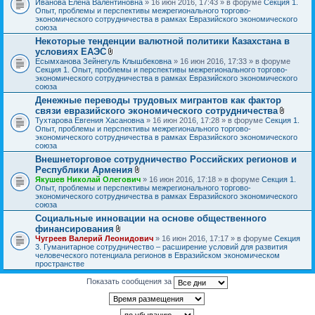
Иванова Елена Валентиновна
» 16 июн 2016, 17:43 » в форуме
Секция 1.
л
Опыт, проблемы и перспективы межрегионального торгово-
о
экономического сотрудничества в рамках Евразийского экономического
ж
союза
е
Некоторые тенденции валютной политики Казахстана в
н
условиях ЕАЭС
и
В
я
Есымханова Зейнегуль Клышбековна
» 16 июн 2016, 17:33 » в форуме
л
Секция 1. Опыт, проблемы и перспективы межрегионального торгово-
о
экономического сотрудничества в рамках Евразийского экономического
ж
союза
е
Денежные переводы трудовых мигрантов как фактор
н
связи евразийского экономического сотрудничества
и
я
В
Тухтарова Евгения Хасановна
» 16 июн 2016, 17:28 » в форуме
Секция 1.
л
Опыт, проблемы и перспективы межрегионального торгово-
о
экономического сотрудничества в рамках Евразийского экономического
ж
союза
е
Внешнеторговое сотрудничество Российских регионов и
н
Республики Армения
и
В
я
Якушев Николай Олегович
» 16 июн 2016, 17:18 » в форуме
Секция 1.
л
Опыт, проблемы и перспективы межрегионального торгово-
о
экономического сотрудничества в рамках Евразийского экономического
ж
союза
е
Социальные инновации на основе общественного
н
финансирования
и
В
я
Чугреев Валерий Леонидович
» 16 июн 2016, 17:17 » в форуме
Секция
л
3. Гуманитарное сотрудничество – расширение условий для развития
о
человеческого потенциала регионов в Евразийском экономическом
ж
пространстве
е
н
Показать сообщения за
и
я