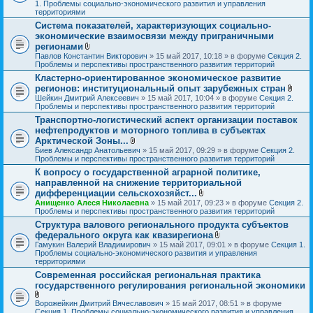
я
л
1. Проблемы социально-экономического развития и управления
о
территориями
ж
Система показателей, характеризующих социально-
е
экономические взаимосвязи между приграничными
н
и
регионами
я
В
Павлов Константин Викторович
» 15 май 2017, 10:18 » в форуме
Секция 2.
л
Проблемы и перспективы пространственного развития территорий
о
Кластерно-ориентированное экономическое развитие
ж
регионов: институциональный опыт зарубежных стран
е
н
В
Шейкин Дмитрий Алексеевич
» 15 май 2017, 10:04 » в форуме
Секция 2.
и
л
Проблемы и перспективы пространственного развития территорий
я
о
Транспортно-логистический аспект организации поставок
ж
нефтепродуктов и моторного топлива в субъектах
е
н
Арктической Зоны...
и
В
Биев Александр Анатольевич
» 15 май 2017, 09:29 » в форуме
Секция 2.
я
л
Проблемы и перспективы пространственного развития территорий
о
К вопросу о государственной аграрной политике,
ж
направленной на снижение территориальной
е
н
дифференциации сельскохозяйст...
и
В
Анищенко Алеся Николаевна
» 15 май 2017, 09:23 » в форуме
Секция 2.
я
л
Проблемы и перспективы пространственного развития территорий
о
Структура валового регионального продукта субъектов
ж
федерального округа как квазирегиона
е
н
В
Гамукин Валерий Владимирович
» 15 май 2017, 09:01 » в форуме
Секция 1.
и
л
Проблемы социально-экономического развития и управления
я
о
территориями
ж
Современная российская региональная практика
е
государственного регулирования региональной экономики
н
и
я
В
Ворожейкин Дмитрий Вячеславович
» 15 май 2017, 08:51 » в форуме
л
Секция 1. Проблемы социально-экономического развития и управления