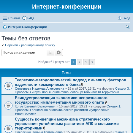
Интернет-конференции
Ссылки
FAQ
Вход
Интернет-конференции
ои
Темы без ответов
ск
Перейти к расширенному поиску
Найден 61 результат
1
2
3
Темы
Теоретико-методологический подход к анализу факторов
надежности коммерческого банка
В
Селезнева Надежда Алексеевна
» 15 май 2017, 15:31 » в форуме
Секция 3.
л
Проблемы и пути повышения финансовой устойчивости территории
о
Реиндустриализация экономики непризнанного
ж
государства: имплементация мирового опыта
е
н
В
Котов Евгений Валериевич
» 15 май 2017, 13:21 » в форуме
Секция 1.
и
л
Проблемы социально-экономического развития и управления
я
о
территориями
ж
Сущность концепции механизма стратегического
е
управления устойчивым развитием АПК и сельскими
н
и
территориями
я
В
Николенко Полина Григорьевна
» 15 май 2017, 11:51 » в форуме
Секция 1.