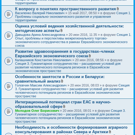
о
территориями
ж
К вопросу о понятиях пространственного развития
е
В
Василенко Валерий Николаевич
» 15 май 2017, 08:50 » в форуме
Секция 1.
н
л
Проблемы социально-экономического развития и управления
и
о
территориями
я
ж
Оценка условий ведения хозяйственной деятельности:
е
методические аспекты
н
В
и
Давыдова Арина Александровна
» 20 июн 2016, 11:35 » в форуме
Секция 1.
л
я
Опыт, проблемы и перспективы межрегионального торгово-
о
экономического сотрудничества в рамках Евразийского экономического
ж
союза
е
Развитие здравоохранения в государствах–членах
н
Евразийского экономического союза
и
я
В
Калашников Константин Николаевич
» 20 июн 2016, 08:56 » в форуме
л
Секция 3. Гуманитарное сотрудничество – расширение условий для
о
развития человеческого потенциала регионов в Евразийском
ж
экономическом пространстве
е
Особенности занятости в России и Беларуси:
н
сравнительный анализ
и
В
я
Головчин Максим Александрович
» 20 июн 2016, 08:03 » в форуме
Секция
л
3. Гуманитарное сотрудничество – расширение условий для развития
о
человеческого потенциала регионов в Евразийском экономическом
ж
пространстве
е
Интеграционный потенциал стран ЕАС в научно-
н
образовательной сфере
и
я
В
Молодов Олег Борисович
» 20 июн 2016, 08:01 » в форуме
Секция 3.
л
Гуманитарное сотрудничество – расширение условий для развития
о
человеческого потенциала регионов в Евразийском экономическом
ж
пространстве
е
Необходимость и особенности формирования аграрного
н
консультирования в районах Севера и Арктики
и
я
В