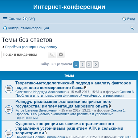
Интернет-конференции
Ссылки
FAQ
Вход
Интернет-конференции
ои
Темы без ответов
ск
Перейти к расширенному поиску
Найден 61 результат
1
2
3
Темы
Теоретико-методологический подход к анализу факторов
надежности коммерческого банка
В
Селезнева Надежда Алексеевна
» 15 май 2017, 15:31 » в форуме
Секция 3.
л
Проблемы и пути повышения финансовой устойчивости территории
о
Реиндустриализация экономики непризнанного
ж
государства: имплементация мирового опыта
е
н
В
Котов Евгений Валериевич
» 15 май 2017, 13:21 » в форуме
Секция 1.
и
л
Проблемы социально-экономического развития и управления
я
о
территориями
ж
Сущность концепции механизма стратегического
е
управления устойчивым развитием АПК и сельскими
н
и
территориями
я
В
Николенко Полина Григорьевна
» 15 май 2017, 11:51 » в форуме
Секция 1.