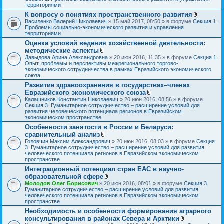
о
территориями
ж
К вопросу о понятиях пространственного развития
е
В
Василенко Валерий Николаевич
» 15 май 2017, 08:50 » в форуме
Секция 1.
н
л
Проблемы социально-экономического развития и управления
и
о
территориями
я
ж
Оценка условий ведения хозяйственной деятельности:
е
методические аспекты
н
В
и
Давыдова Арина Александровна
» 20 июн 2016, 11:35 » в форуме
Секция 1.
л
я
Опыт, проблемы и перспективы межрегионального торгово-
о
экономического сотрудничества в рамках Евразийского экономического
ж
союза
е
Развитие здравоохранения в государствах–членах
н
Евразийского экономического союза
и
я
В
Калашников Константин Николаевич
» 20 июн 2016, 08:56 » в форуме
л
Секция 3. Гуманитарное сотрудничество – расширение условий для
о
развития человеческого потенциала регионов в Евразийском
ж
экономическом пространстве
е
Особенности занятости в России и Беларуси:
н
сравнительный анализ
и
В
я
Головчин Максим Александрович
» 20 июн 2016, 08:03 » в форуме
Секция
л
3. Гуманитарное сотрудничество – расширение условий для развития
о
человеческого потенциала регионов в Евразийском экономическом
ж
пространстве
е
Интеграционный потенциал стран ЕАС в научно-
н
образовательной сфере
и
я
В
Молодов Олег Борисович
» 20 июн 2016, 08:01 » в форуме
Секция 3.
л
Гуманитарное сотрудничество – расширение условий для развития
о
человеческого потенциала регионов в Евразийском экономическом
ж
пространстве
е
Необходимость и особенности формирования аграрного
н
консультирования в районах Севера и Арктики
и
я
В