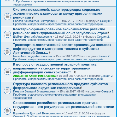
я
л
1. Проблемы социально-экономического развития и управления
о
территориями
ж
Система показателей, характеризующих социально-
е
экономические взаимосвязи между приграничными
н
и
регионами
я
В
Павлов Константин Викторович
» 15 май 2017, 10:18 » в форуме
Секция 2.
л
Проблемы и перспективы пространственного развития территорий
о
Кластерно-ориентированное экономическое развитие
ж
регионов: институциональный опыт зарубежных стран
е
н
В
Шейкин Дмитрий Алексеевич
» 15 май 2017, 10:04 » в форуме
Секция 2.
и
л
Проблемы и перспективы пространственного развития территорий
я
о
Транспортно-логистический аспект организации поставок
ж
нефтепродуктов и моторного топлива в субъектах
е
н
Арктической Зоны...
и
В
Биев Александр Анатольевич
» 15 май 2017, 09:29 » в форуме
Секция 2.
я
л
Проблемы и перспективы пространственного развития территорий
о
К вопросу о государственной аграрной политике,
ж
направленной на снижение территориальной
е
н
дифференциации сельскохозяйст...
и
В
Анищенко Алеся Николаевна
» 15 май 2017, 09:23 » в форуме
Секция 2.
я
л
Проблемы и перспективы пространственного развития территорий
о
Структура валового регионального продукта субъектов
ж
федерального округа как квазирегиона
е
н
В
Гамукин Валерий Владимирович
» 15 май 2017, 09:01 » в форуме
Секция 1.
и
л
Проблемы социально-экономического развития и управления
я
о
территориями
ж
Современная российская региональная практика
е
государственного регулирования региональной экономики
н
и
я
В
Ворожейкин Дмитрий Вячеславович
» 15 май 2017, 08:51 » в форуме
л
Секция 1. Проблемы социально-экономического развития и управления