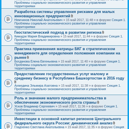
л
Проблемы социально-экономического развития и управления
о
территориями
ж
Разработка системы управления рисками для малых
е
инновационных предприятий
н
и
В
Немчинов Николай Анатольевич
» 15 май 2017, 11:48 » в форуме
Секция 1.
я
л
Проблемы социально-экономического развития и управления
о
территориями
ж
Геостатистический подход в развитии региона
е
В
Кимадзе Мария Владимировна
» 15 май 2017, 11:44 » в форуме
н
Секция 1.
л
Проблемы социально-экономического развития и управления
и
о
территориями
я
ж
Практика применения матрицы БКГ в стратегическом
е
менеджменте для определения положения компании на
н
и
рынке
я
В
Богданова Елена Евгеньевна
» 15 май 2017, 11:40 » в форуме
Секция 1.
л
Проблемы социально-экономического развития и управления
о
территориями
ж
Предоставление государственных услуг малому и
е
среднему бизнесу в Республике Башкортостан в 2016 году
н
и
я
В
Ахмедина Эльмира Азатовна
» 15 май 2017, 11:38 » в форуме
Секция 1.
л
Проблемы социально-экономического развития и управления
о
территориями
ж
Роль и значение малого предпринимательства в
е
обеспечении экономического роста страны
н
В
и
Усков Владимир Сергеевич
» 15 май 2017, 11:36 » в форуме
Секция 1.
л
я
Проблемы социально-экономического развития и управления
о
территориями
ж
Инвестиции в основной капитал регионов Центрального
е
федерального округа России: динамический анализ
н
и
В
Гладченко Светлана Анатольевна
» 15 май 2017, 11:35 » в форуме
Секция