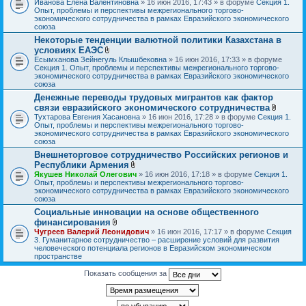
Иванова Елена Валентиновна
» 16 июн 2016, 17:43 » в форуме
Секция 1.
л
Опыт, проблемы и перспективы межрегионального торгово-
о
экономического сотрудничества в рамках Евразийского экономического
ж
союза
е
Некоторые тенденции валютной политики Казахстана в
н
условиях ЕАЭС
и
В
я
Есымханова Зейнегуль Клышбековна
» 16 июн 2016, 17:33 » в форуме
л
Секция 1. Опыт, проблемы и перспективы межрегионального торгово-
о
экономического сотрудничества в рамках Евразийского экономического
ж
союза
е
Денежные переводы трудовых мигрантов как фактор
н
связи евразийского экономического сотрудничества
и
я
В
Тухтарова Евгения Хасановна
» 16 июн 2016, 17:28 » в форуме
Секция 1.
л
Опыт, проблемы и перспективы межрегионального торгово-
о
экономического сотрудничества в рамках Евразийского экономического
ж
союза
е
Внешнеторговое сотрудничество Российских регионов и
н
Республики Армения
и
В
я
Якушев Николай Олегович
» 16 июн 2016, 17:18 » в форуме
Секция 1.
л
Опыт, проблемы и перспективы межрегионального торгово-
о
экономического сотрудничества в рамках Евразийского экономического
ж
союза
е
Социальные инновации на основе общественного
н
финансирования
и
В
я
Чугреев Валерий Леонидович
» 16 июн 2016, 17:17 » в форуме
Секция
л
3. Гуманитарное сотрудничество – расширение условий для развития
о
человеческого потенциала регионов в Евразийском экономическом
ж
пространстве
е
н
Показать сообщения за
и
я