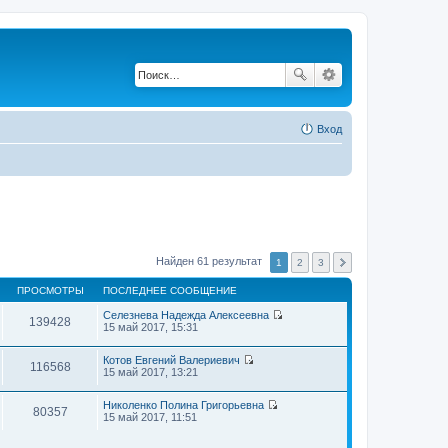
Вход
Найден 61 результат
1
2
3
ПРОСМОТРЫ
ПОСЛЕДНЕЕ СООБЩЕНИЕ
Селезнева Надежда Алексеевна
139428
П
15 май 2017, 15:31
е
р
Котов Евгений Валериевич
е
116568
П
15 май 2017, 13:21
й
е
т
р
и
Николенко Полина Григорьевна
е
к
80357
П
15 май 2017, 11:51
й
п
е
т
о
р
и
с