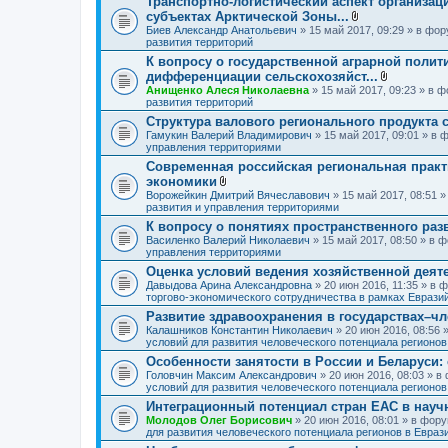
Транспортно-логистический аспект организац
ж
субъектах Арктической Зоны...
е
н
В
Биев Александр Анатольевич
» 15 май 2017, 09:29 » в фо
и
л
развития территорий
я
о
К вопросу о государственной аграрной полит
ж
дифференциации сельскохозяйст...
е
н
В
Анищенко Алеся Николаевна
» 15 май 2017, 09:23 » в 
и
л
развития территорий
я
о
Структура валового регионального продукта 
ж
Гамукин Валерий Владимирович
» 15 май 2017, 09:01 » в
е
управления территориями
н
и
Современная российская региональная практ
я
экономики
В
Ворожейкин Дмитрий Вячеславович
» 15 май 2017, 08:51 
л
развития и управления территориями
о
К вопросу о понятиях пространственного раз
ж
Василенко Валерий Николаевич
е
» 15 май 2017, 08:50 » в
управления территориями
н
и
Оценка условий ведения хозяйственной деят
я
Давыдова Арина Александровна
» 20 июн 2016, 11:35 » в
торгово-экономического сотрудничества в рамках Еврази
Развитие здравоохранения в государствах–ч
Калашников Константин Николаевич
» 20 июн 2016, 08:56
условий для развития человеческого потенциала регионо
Особенности занятости в России и Беларуси:
Головчин Максим Александрович
» 20 июн 2016, 08:03 » 
условий для развития человеческого потенциала регионо
Интеграционный потенциал стран ЕАС в науч
Молодов Олег Борисович
» 20 июн 2016, 08:01 » в фор
для развития человеческого потенциала регионов в Евра