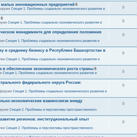
я
я малых инновационных предприятий
0
В
 форуме
Секция 1. Проблемы социально-экономического развития и
л
о
ж
0
В
оруме
Секция 1. Проблемы социально-экономического развития и
е
л
н
о
и
гическом менеджменте для определения положения
ж
я
0
е
н
руме
Секция 1. Проблемы социально-экономического развития и
и
я
у и среднему бизнесу в Республике Башкортостан в
0
руме
Секция 1. Проблемы социально-экономического развития и
а в обеспечении экономического роста страны
0
В
ме
Секция 1. Проблемы социально-экономического развития и
л
о
трального федерального округа России:
ж
0
е
н
в форуме
Секция 1. Проблемы социально-экономического развития и
и
я
ально-экономические взаимосвязи между
0
форуме
Секция 2. Проблемы и перспективы пространственного
азвитие регионов: институциональный опыт
0
руме
Секция 2. Проблемы и перспективы пространственного