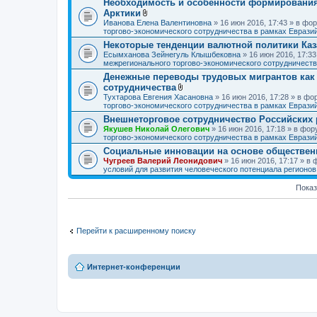
Необходимость и особенности формирования 
Арктики
В
Иванова Елена Валентиновна
» 16 июн 2016, 17:43 » в ф
л
торгово-экономического сотрудничества в рамках Еврази
о
Некоторые тенденции валютной политики Каз
ж
Есымханова Зейнегуль Клышбековна
е
» 16 июн 2016, 17:3
межрегионального торгово-экономического сотрудничеств
н
и
Денежные переводы трудовых мигрантов как 
я
сотрудничества
В
Тухтарова Евгения Хасановна
» 16 июн 2016, 17:28 » в ф
л
торгово-экономического сотрудничества в рамках Еврази
о
Внешнеторговое сотрудничество Российских 
ж
Якушев Николай Олегович
е
» 16 июн 2016, 17:18 » в фо
торгово-экономического сотрудничества в рамках Еврази
н
и
Социальные инновации на основе обществен
я
Чугреев Валерий Леонидович
» 16 июн 2016, 17:17 » в
условий для развития человеческого потенциала регионо
Показ
Перейти к расширенному поиску
Интернет-конференции