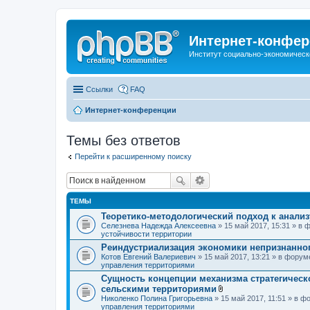
Интернет-конфер
Институт социально-экономическ
Ссылки
FAQ
Интернет-конференции
Темы без ответов
Перейти к расширенному поиску
ТЕМЫ
Теоретико-методологический подход к анали
Селезнева Надежда Алексеевна
» 15 май 2017, 15:31 » в
устойчивости территории
Реиндустриализация экономики непризнанног
Котов Евгений Валериевич
» 15 май 2017, 13:21 » в фору
управления территориями
Сущность концепции механизма стратегическ
сельскими территориями
В
Николенко Полина Григорьевна
» 15 май 2017, 11:51 » в 
л
управления территориями