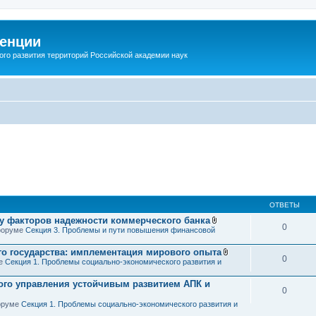
енции
ого развития территорий Российской академии наук
ОТВЕТЫ
зу факторов надежности коммерческого банка
0
В
 форуме
Секция 3. Проблемы и пути повышения финансовой
л
о
о государства: имплементация мирового опыта
ж
0
В
ме
Секция 1. Проблемы социально-экономического развития и
е
л
н
о
и
ого управления устойчивым развитием АПК и
ж
я
0
е
н
форуме
Секция 1. Проблемы социально-экономического развития и
и