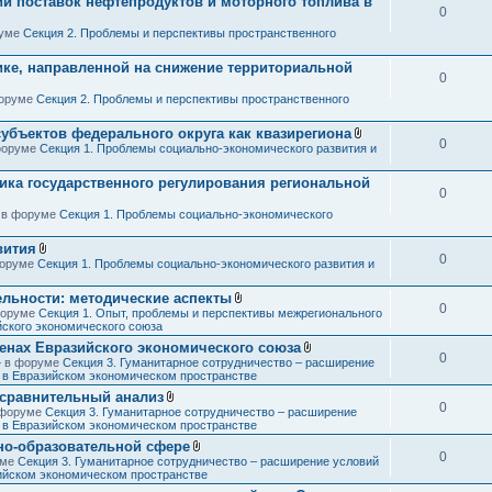
ии поставок нефтепродуктов и моторного топлива в
0
руме
Секция 2. Проблемы и перспективы пространственного
ике, направленной на снижение территориальной
0
форуме
Секция 2. Проблемы и перспективы пространственного
субъектов федерального округа как квазирегиона
0
В
 форуме
Секция 1. Проблемы социально-экономического развития и
л
о
ика государственного регулирования региональной
ж
0
е
н
» в форуме
Секция 1. Проблемы социально-экономического
и
я
вития
0
В
 форуме
Секция 1. Проблемы социально-экономического развития и
л
о
ельности: методические аспекты
ж
0
В
 форуме
Секция 1. Опыт, проблемы и перспективы межрегионального
е
л
йского экономического союза
н
о
и
ленах Евразийского экономического союза
ж
я
0
В
 » в форуме
Секция 3. Гуманитарное сотрудничество – расширение
е
л
в в Евразийском экономическом пространстве
н
о
и
 сравнительный анализ
ж
я
0
В
в форуме
Секция 3. Гуманитарное сотрудничество – расширение
е
л
в в Евразийском экономическом пространстве
н
о
и
но-образовательной сфере
ж
я
0
В
уме
Секция 3. Гуманитарное сотрудничество – расширение условий
е
л
зийском экономическом пространстве
н
о
и