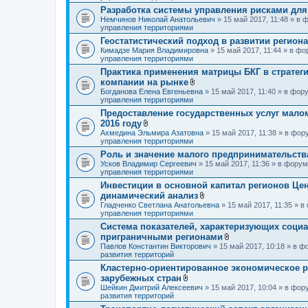
о
Разработка системы управления рисками дл
ж
Немчинов Николай Анатольевич
» 15 май 2017, 11:48 » в
е
управления территориями
н
и
Геостатистический подход в развитии региона
я
Кимадзе Мария Владимировна
» 15 май 2017, 11:44 » в ф
управления территориями
Практика применения матрицы БКГ в страте
компании на рынке
В
Богданова Елена Евгеньевна
» 15 май 2017, 11:40 » в фо
л
управления территориями
о
Предоставление государственных услуг малом
ж
2016 году
е
В
н
Ахмедина Эльмира Азатовна
» 15 май 2017, 11:38 » в фо
л
и
управления территориями
о
я
Роль и значение малого предпринимательств
ж
Усков Владимир Сергеевич
е
» 15 май 2017, 11:36 » в фору
управления территориями
н
и
Инвестиции в основной капитал регионов Цен
я
динамический анализ
В
Гладченко Светлана Анатольевна
» 15 май 2017, 11:35 » 
л
управления территориями
о
Система показателей, характеризующих соци
ж
приграничными регионами
е
н
В
Павлов Константин Викторович
» 15 май 2017, 10:18 » в 
и
л
развития территорий
я
о
Кластерно-ориентированное экономическое р
ж
зарубежных стран
е
В
н
Шейкин Дмитрий Алексеевич
» 15 май 2017, 10:04 » в фо
л
и
развития территорий
о
я