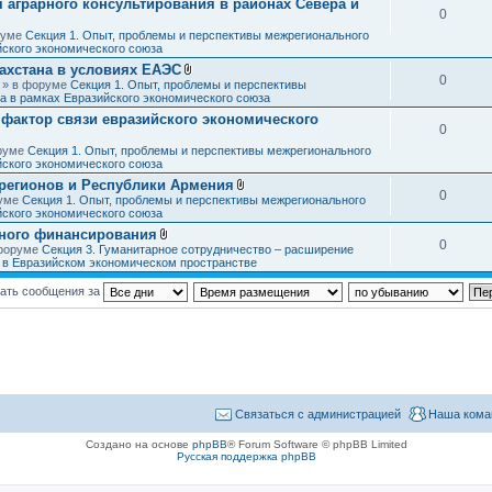
аграрного консультирования в районах Севера и
ж
я
0
е
н
оруме
Секция 1. Опыт, проблемы и перспективы межрегионального
и
йского экономического союза
я
ахстана в условиях ЕАЭС
0
В
3 » в форуме
Секция 1. Опыт, проблемы и перспективы
л
а в рамках Евразийского экономического союза
о
фактор связи евразийского экономического
ж
0
е
н
оруме
Секция 1. Опыт, проблемы и перспективы межрегионального
и
йского экономического союза
я
регионов и Республики Армения
0
В
руме
Секция 1. Опыт, проблемы и перспективы межрегионального
л
йского экономического союза
о
ного финансирования
ж
0
В
 форуме
Секция 3. Гуманитарное сотрудничество – расширение
е
л
в в Евразийском экономическом пространстве
н
о
и
ж
я
ать сообщения за
е
н
и
я
Связаться с администрацией
Наша кома
Создано на основе
phpBB
® Forum Software © phpBB Limited
Русская поддержка phpBB