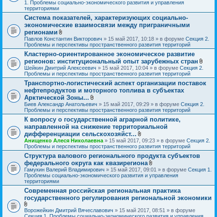
я
л
1. Проблемы социально-экономического развития и управления
о
территориями
ж
Система показателей, характеризующих социально-
е
экономические взаимосвязи между приграничными
н
и
регионами
я
В
Павлов Константин Викторович
» 15 май 2017, 10:18 » в форуме
Секция 2.
л
Проблемы и перспективы пространственного развития территорий
о
Кластерно-ориентированное экономическое развитие
ж
регионов: институциональный опыт зарубежных стран
е
н
В
Шейкин Дмитрий Алексеевич
» 15 май 2017, 10:04 » в форуме
Секция 2.
и
л
Проблемы и перспективы пространственного развития территорий
я
о
Транспортно-логистический аспект организации поставок
ж
нефтепродуктов и моторного топлива в субъектах
е
н
Арктической Зоны...
и
В
Биев Александр Анатольевич
» 15 май 2017, 09:29 » в форуме
Секция 2.
я
л
Проблемы и перспективы пространственного развития территорий
о
К вопросу о государственной аграрной политике,
ж
направленной на снижение территориальной
е
н
дифференциации сельскохозяйст...
и
В
Анищенко Алеся Николаевна
» 15 май 2017, 09:23 » в форуме
Секция 2.
я
л
Проблемы и перспективы пространственного развития территорий
о
Структура валового регионального продукта субъектов
ж
федерального округа как квазирегиона
е
н
В
Гамукин Валерий Владимирович
» 15 май 2017, 09:01 » в форуме
Секция 1.
и
л
Проблемы социально-экономического развития и управления
я
о
территориями
ж
Современная российская региональная практика
е
государственного регулирования региональной экономики
н
и
я
В
Ворожейкин Дмитрий Вячеславович
» 15 май 2017, 08:51 » в форуме
л
Секция 1. Проблемы социально-экономического развития и управления