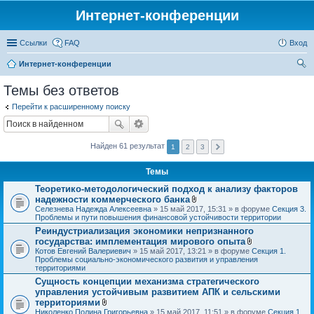
Интернет-конференции
Ссылки
FAQ
Вход
Интернет-конференции
ои
Темы без ответов
ск
Перейти к расширенному поиску
Найден 61 результат
1
2
3
Темы
Теоретико-методологический подход к анализу факторов
надежности коммерческого банка
В
Селезнева Надежда Алексеевна
» 15 май 2017, 15:31 » в форуме
Секция 3.
л
Проблемы и пути повышения финансовой устойчивости территории
о
Реиндустриализация экономики непризнанного
ж
государства: имплементация мирового опыта
е
н
В
Котов Евгений Валериевич
» 15 май 2017, 13:21 » в форуме
Секция 1.
и
л
Проблемы социально-экономического развития и управления
я
о
территориями
ж
Сущность концепции механизма стратегического
е
управления устойчивым развитием АПК и сельскими
н
и
территориями
я
В
Николенко Полина Григорьевна
» 15 май 2017, 11:51 » в форуме
Секция 1.