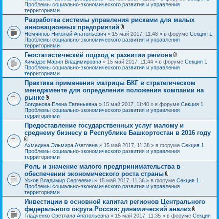
л
Проблемы социально-экономического развития и управления
о
территориями
ж
Разработка системы управления рисками для малых
е
инновационных предприятий
н
и
В
Немчинов Николай Анатольевич
» 15 май 2017, 11:48 » в форуме
Секция 1.
я
л
Проблемы социально-экономического развития и управления
о
территориями
ж
Геостатистический подход в развитии региона
е
В
Кимадзе Мария Владимировна
» 15 май 2017, 11:44 » в форуме
н
Секция 1.
л
Проблемы социально-экономического развития и управления
и
о
территориями
я
ж
Практика применения матрицы БКГ в стратегическом
е
менеджменте для определения положения компании на
н
и
рынке
я
В
Богданова Елена Евгеньевна
» 15 май 2017, 11:40 » в форуме
Секция 1.
л
Проблемы социально-экономического развития и управления
о
территориями
ж
Предоставление государственных услуг малому и
е
среднему бизнесу в Республике Башкортостан в 2016 году
н
и
я
В
Ахмедина Эльмира Азатовна
» 15 май 2017, 11:38 » в форуме
Секция 1.
л
Проблемы социально-экономического развития и управления
о
территориями
ж
Роль и значение малого предпринимательства в
е
обеспечении экономического роста страны
н
В
и
Усков Владимир Сергеевич
» 15 май 2017, 11:36 » в форуме
Секция 1.
л
я
Проблемы социально-экономического развития и управления
о
территориями
ж
Инвестиции в основной капитал регионов Центрального
е
федерального округа России: динамический анализ
н
и
В
Гладченко Светлана Анатольевна
» 15 май 2017, 11:35 » в форуме
Секция