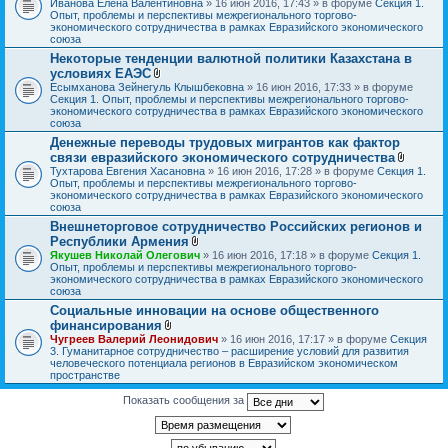
Иванова Елена Валентиновна
» 16 июн 2016, 17:43 » в форуме
Секция 1.
л
Опыт, проблемы и перспективы межрегионального торгово-
о
экономического сотрудничества в рамках Евразийского экономического
ж
союза
е
Некоторые тенденции валютной политики Казахстана в
н
условиях ЕАЭС
и
В
я
Есымханова Зейнегуль Клышбековна
» 16 июн 2016, 17:33 » в форуме
л
Секция 1. Опыт, проблемы и перспективы межрегионального торгово-
о
экономического сотрудничества в рамках Евразийского экономического
ж
союза
е
Денежные переводы трудовых мигрантов как фактор
н
связи евразийского экономического сотрудничества
и
я
В
Тухтарова Евгения Хасановна
» 16 июн 2016, 17:28 » в форуме
Секция 1.
л
Опыт, проблемы и перспективы межрегионального торгово-
о
экономического сотрудничества в рамках Евразийского экономического
ж
союза
е
Внешнеторговое сотрудничество Российских регионов и
н
Республики Армения
и
В
я
Якушев Николай Олегович
» 16 июн 2016, 17:18 » в форуме
Секция 1.
л
Опыт, проблемы и перспективы межрегионального торгово-
о
экономического сотрудничества в рамках Евразийского экономического
ж
союза
е
Социальные инновации на основе общественного
н
финансирования
и
В
я
Чугреев Валерий Леонидович
» 16 июн 2016, 17:17 » в форуме
Секция
л
3. Гуманитарное сотрудничество – расширение условий для развития
о
человеческого потенциала регионов в Евразийском экономическом
ж
пространстве
е
н
Показать сообщения за
и
я