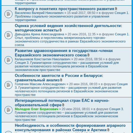
о
территориями
ж
К вопросу о понятиях пространственного развития
е
В
Василенко Валерий Николаевич
» 15 май 2017, 08:50 » в форуме
Секция 1.
н
л
Проблемы социально-экономического развития и управления
и
о
территориями
я
ж
Оценка условий ведения хозяйственной деятельности:
е
методические аспекты
н
В
и
Давыдова Арина Александровна
» 20 июн 2016, 11:35 » в форуме
Секция 1.
л
я
Опыт, проблемы и перспективы межрегионального торгово-
о
экономического сотрудничества в рамках Евразийского экономического
ж
союза
е
Развитие здравоохранения в государствах–членах
н
Евразийского экономического союза
и
я
В
Калашников Константин Николаевич
» 20 июн 2016, 08:56 » в форуме
л
Секция 3. Гуманитарное сотрудничество – расширение условий для
о
развития человеческого потенциала регионов в Евразийском
ж
экономическом пространстве
е
Особенности занятости в России и Беларуси:
н
сравнительный анализ
и
В
я
Головчин Максим Александрович
» 20 июн 2016, 08:03 » в форуме
Секция
л
3. Гуманитарное сотрудничество – расширение условий для развития
о
человеческого потенциала регионов в Евразийском экономическом
ж
пространстве
е
Интеграционный потенциал стран ЕАС в научно-
н
образовательной сфере
и
я
В
Молодов Олег Борисович
» 20 июн 2016, 08:01 » в форуме
Секция 3.
л
Гуманитарное сотрудничество – расширение условий для развития
о
человеческого потенциала регионов в Евразийском экономическом
ж
пространстве
е
Необходимость и особенности формирования аграрного
н
консультирования в районах Севера и Арктики
и
я
В