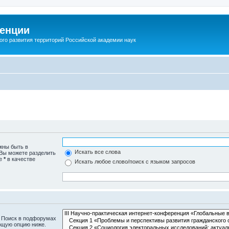
енции
ого развития территорий Российской академии наук
жны быть в
Искать все слова
 Вы можете разделить
те
*
в качестве
Искать любое слово/поиск с языком запросов
. Поиск в подфорумах
ющую опцию ниже.