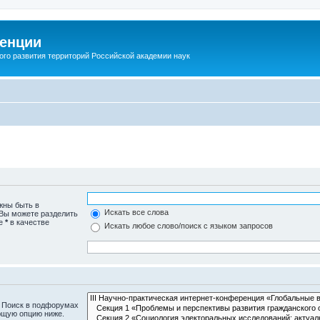
енции
ого развития территорий Российской академии наук
жны быть в
Искать все слова
 Вы можете разделить
те
*
в качестве
Искать любое слово/поиск с языком запросов
. Поиск в подфорумах
ющую опцию ниже.