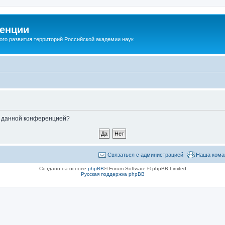
енции
ого развития территорий Российской академии наук
ые данной конференцией?
Связаться с администрацией
Наша кома
Создано на основе
phpBB
® Forum Software © phpBB Limited
Русская поддержка phpBB