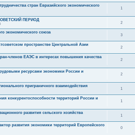
трудничества стран Евразийского экономического
1
СОВЕТСКИЙ ПЕРИОД
2
8
ого экономического союза
3
тсоветском пространстве Центральной Азии
2
ран-членов ЕАЭС в интересах повышения качества
2
трудовыми ресурсами экономики России и
2
гионального приграничного взаимодействия
1
ния конкурентоспособности территорий России и
1
вационного развития сельского хозяйства
1
актор развития экономики территорий Европейского
0