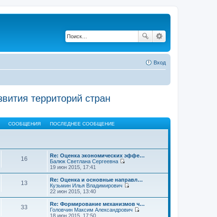
Вход
вития территорий стран
СООБЩЕНИЯ
ПОСЛЕДНЕЕ СООБЩЕНИЕ
Re: Оценка экономических эффе…
16
Балюк Светлана Сергеевна
П
19 июн 2015, 17:41
е
р
Re: Оценка и основные направл…
13
е
Кузьмин Илья Владимирович
й
П
22 июн 2015, 13:40
т
е
и
р
Re: Формирование механизмов ч…
33
к
е
Головчин Максим Александрович
п
й
П
18 июн 2015, 17:50