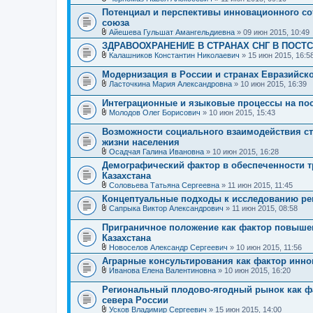
я
В
н
Потенциал и перспективы инновационного со
л
и
союза
о
я
ж
Айешева Гульшат Амангельдиевна
» 09 июн 2015, 10:49
е
В
ЗДРАВООХРАНЕНИЕ В СТРАНАХ СНГ В ПОСТ
н
л
Калашников Константин Николаевич
» 15 июн 2015, 16:5
и
о
В
я
ж
л
е
Модернизация в России и странах Евразийск
о
н
Ласточкина Мария Александровна
» 10 июн 2015, 16:39
ж
и
В
е
я
л
Интеграционные и языковые процессы на пос
н
о
и
Молодов Олег Борисович
» 10 июн 2015, 15:43
ж
В
я
е
л
Возможности социального взаимодействия ст
н
о
жизни населения
и
ж
я
Осадчая Галина Ивановна
» 10 июн 2015, 16:28
е
В
н
Демографический фактор в обеспеченности 
л
и
Казахстана
о
я
ж
Соловьева Татьяна Сергеевна
» 11 июн 2015, 11:45
е
В
Концептуальные подходы к исследованию ре
н
л
Сапрыка Виктор Александрович
» 11 июн 2015, 08:58
и
о
В
я
ж
л
е
Приграничное положение как фактор повыше
о
н
Казахстана
ж
и
Новоселов Александр Сергеевич
» 10 июн 2015, 11:56
е
я
В
н
Аграрные консультирования как фактор инно
л
и
Иванова Елена Валентиновна
» 10 июн 2015, 16:20
о
я
В
ж
л
е
Региональный плодово-ягодный рынок как ф
о
н
севера России
ж
и
Усков Владимир Сергеевич
» 15 июн 2015, 14:00
е
я