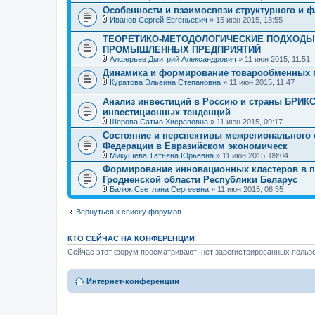
В
н
Особенности и взаимосвязи структурного и ф
л
и
Иванов Сергей Евгеньевич
» 15 июн 2015, 13:55
о
я
В
ж
л
е
ТЕОРЕТИКО-МЕТОДОЛОГИЧЕСКИЕ ПОДХОДЫ
о
н
ПРОМЫШЛЕННЫХ ПРЕДПРИЯТИЙ
ж
и
Алферьев Дмитрий Александрович
» 11 июн 2015, 11:51
е
я
В
н
Динамика и формирование товарообменных 
л
и
Куратова Эльвина Степановна
» 11 июн 2015, 11:47
о
я
В
ж
л
е
Анализ инвестиций в Россию и страны БРИК
о
н
инвестиционных тенденций
ж
и
Шерова Сатмо Хисравовна
» 11 июн 2015, 09:17
е
я
В
н
Состояние и перспективы межрегионального 
л
и
Федерации в Евразийском экономическ
о
я
ж
Микушева Татьяна Юрьевна
» 11 июн 2015, 09:04
е
В
Формирование инновационных кластеров в п
н
л
Гродненской области Республики Беларус
и
о
я
ж
Балюк Светлана Сергеевна
» 11 июн 2015, 08:55
е
В
н
л
Вернуться к списку форумов
и
о
я
ж
е
н
КТО СЕЙЧАС НА КОНФЕРЕНЦИИ
и
Сейчас этот форум просматривают: нет зарегистрированных пользо
я
Интернет-конференции