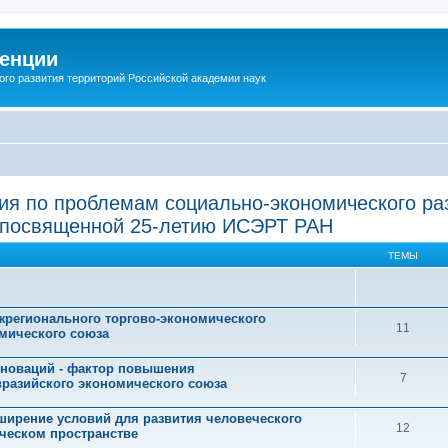
енции
ого развития территорий Российской академии наук
я по проблемам социально-экономического раз
, посвященной 25-летию ИСЭРТ РАН
ТЕМЫ
жрегионального торгово-экономического
11
омического союза
инноваций - фактор повышения
7
вразийского экономического союза
сширение условий для развития человеческого
12
ческом пространстве