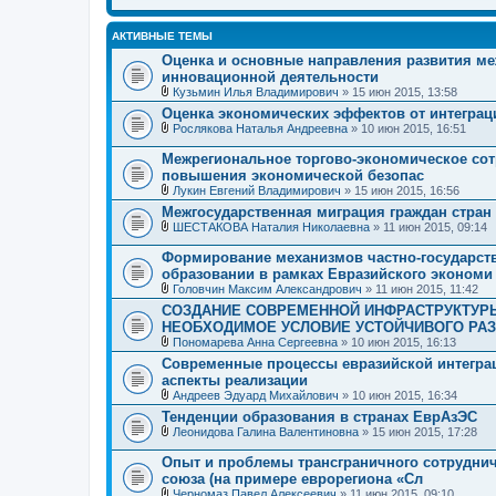
АКТИВНЫЕ ТЕМЫ
Оценка и основные направления развития ме
инновационной деятельности
Кузьмин Илья Владимирович
» 15 июн 2015, 13:58
В
Оценка экономических эффектов от интеграц
л
Рослякова Наталья Андреевна
» 10 июн 2015, 16:51
о
В
ж
л
е
Межрегиональное торгово-экономическое сот
о
н
повышения экономической безопас
ж
и
Лукин Евгений Владимирович
» 15 июн 2015, 16:56
е
я
В
н
Межгосударственная миграция граждан стра
л
и
ШЕСТАКОВА Наталия Николаевна
» 11 июн 2015, 09:14
о
я
В
ж
л
е
Формирование механизмов частно-государст
о
н
образовании в рамках Евразийского экономи
ж
и
Головчин Максим Александрович
» 11 июн 2015, 11:42
е
я
В
н
СОЗДАНИЕ СОВРЕМЕННОЙ ИНФРАСТРУКТУР
л
и
НЕОБХОДИМОЕ УСЛОВИЕ УСТОЙЧИВОГО РАЗ
о
я
ж
Пономарева Анна Сергеевна
» 10 июн 2015, 16:13
е
В
Современные процессы евразийской интеграц
н
л
аспекты реализации
и
о
я
ж
Андреев Эдуард Михайлович
» 10 июн 2015, 16:34
е
В
Тенденции образования в странах ЕврАзЭС
н
л
Леонидова Галина Валентиновна
» 15 июн 2015, 17:28
и
о
В
я
ж
л
е
Опыт и проблемы трансграничного сотруднич
о
н
союза (на примере еврорегиона «Сл
ж
и
Черномаз Павел Алексеевич
» 11 июн 2015, 09:10
е