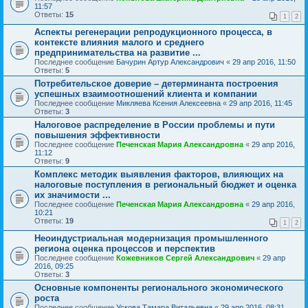
11:57
Ответы:
15
1
2
Аспекты регенерации репродукционного процесса, в
контексте влияния малого и среднего
предпринимательства на развитие ...
Последнее сообщение
Бачурин Артур Александрович
«
29 апр 2016, 11:50
Ответы:
5
Потребительское доверие – детерминанта построения
успешных взаимоотношений клиента и компании
Последнее сообщение
Микляева Ксения Алексеевна
«
29 апр 2016, 11:45
Ответы:
3
Налоговое распределение в России проблемы и пути
повышения эффективности
Последнее сообщение
Печенская Мария Александровна
«
29 апр 2016,
11:12
Ответы:
9
Комплекс методик выявления факторов, влияющих на
налоговые поступления в региональный бюджет и оценка
их значимости ...
Последнее сообщение
Печенская Мария Александровна
«
29 апр 2016,
10:21
Ответы:
19
1
2
Неоиндустриальная модернизация промышленного
региона оценка процессов и перспектив
Последнее сообщение
Кожевников Сергей Александрович
«
29 апр
2016, 09:25
Ответы:
3
Основные компоненты регионального экономического
роста
Последнее сообщение
Ускова Тамара Витальевна
«
29 апр 2016, 08:31