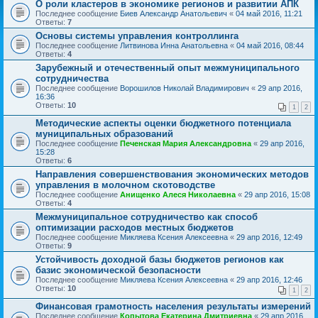
О роли кластеров в экономике регионов и развитии АПК
Последнее сообщение
Биев Александр Анатольевич
«
04 май 2016, 11:21
Ответы:
7
Основы системы управления контроллинга
Последнее сообщение
Литвинова Инна Анатольевна
«
04 май 2016, 08:44
Ответы:
4
Зарубежный и отечественный опыт межмуниципального
сотрудничества
Последнее сообщение
Ворошилов Николай Владимирович
«
29 апр 2016,
16:36
Ответы:
10
1
2
Методические аспекты оценки бюджетного потенциала
муниципальных образований
Последнее сообщение
Печенская Мария Александровна
«
29 апр 2016,
15:28
Ответы:
6
Направления совершенствования экономических методов
управления в молочном скотоводстве
Последнее сообщение
Анищенко Алеся Николаевна
«
29 апр 2016, 15:08
Ответы:
4
Межмуниципальное сотрудничество как способ
оптимизации расходов местных бюджетов
Последнее сообщение
Микляева Ксения Алексеевна
«
29 апр 2016, 12:49
Ответы:
9
Устойчивость доходной базы бюджетов регионов как
базис экономической безопасности
Последнее сообщение
Микляева Ксения Алексеевна
«
29 апр 2016, 12:46
Ответы:
10
1
2
Финансовая грамотность населения результаты измерений
Последнее сообщение
Копытова Екатерина Дмитриевна
«
29 апр 2016,