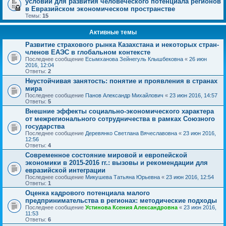
условий для развития человеческого потенциала регионов
в Евразийском экономическом пространстве
Темы:
15
Активные темы
Развитие страхового рынка Казахстана и некоторых стран-
членов ЕАЭС в глобальном контексте
Последнее сообщение
Есымханова Зейнегуль Клышбековна
«
26 июн
2016, 12:04
Ответы:
2
Неустойчивая занятость: понятие и проявления в странах
мира
Последнее сообщение
Панов Александр Михайлович
«
23 июн 2016, 14:57
Ответы:
5
Внешние эффекты социально-экономического характера
от межрегионального сотрудничества в рамках Союзного
государства
Последнее сообщение
Деревянко Светлана Вячеславовна
«
23 июн 2016,
12:56
Ответы:
4
Современное состояние мировой и европейской
экономики в 2015-2016 гг.: вызовы и рекомендации для
евразийской интеграции
Последнее сообщение
Микушева Татьяна Юрьевна
«
23 июн 2016, 12:54
Ответы:
1
Оценка кадрового потенциала малого
предпринимательства в регионах: методические подходы
Последнее сообщение
Устинова Ксения Александровна
«
23 июн 2016,
11:53
Ответы:
6