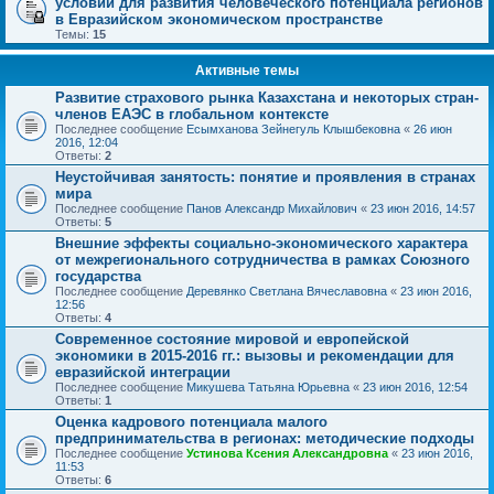
условий для развития человеческого потенциала регионов
в Евразийском экономическом пространстве
Темы:
15
Активные темы
Развитие страхового рынка Казахстана и некоторых стран-
членов ЕАЭС в глобальном контексте
Последнее сообщение
Есымханова Зейнегуль Клышбековна
«
26 июн
2016, 12:04
Ответы:
2
Неустойчивая занятость: понятие и проявления в странах
мира
Последнее сообщение
Панов Александр Михайлович
«
23 июн 2016, 14:57
Ответы:
5
Внешние эффекты социально-экономического характера
от межрегионального сотрудничества в рамках Союзного
государства
Последнее сообщение
Деревянко Светлана Вячеславовна
«
23 июн 2016,
12:56
Ответы:
4
Современное состояние мировой и европейской
экономики в 2015-2016 гг.: вызовы и рекомендации для
евразийской интеграции
Последнее сообщение
Микушева Татьяна Юрьевна
«
23 июн 2016, 12:54
Ответы:
1
Оценка кадрового потенциала малого
предпринимательства в регионах: методические подходы
Последнее сообщение
Устинова Ксения Александровна
«
23 июн 2016,
11:53
Ответы:
6