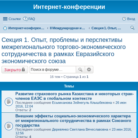
Интернет-конференции
Ссылки
FAQ
Вход
Интернет-конференции
II Международная интернет-конференция «Межрегиональное сотрудничество в формирующемся Евразийском экономическом пространстве»
Секция 1. Опыт, проблемы и перспективы межрегионального торгово-экономического сотрудничества в рамках Евразийского экономического союза
ои
Секция 1. Опыт, проблемы и перспективы
ск
межрегионального торгово-экономического
сотрудничества в рамках Евразийского
экономического союза
Закрыто
16 тем • Страница
1
из
1
Темы
Развитие страхового рынка Казахстана и некоторых стран-
членов ЕАЭС в глобальном контексте
Последнее сообщение
Есымханова Зейнегуль Клышбековна
«
26 июн
2016, 12:04
Ответы:
2
Внешние эффекты социально-экономического характера
от межрегионального сотрудничества в рамках Союзного
государства
Последнее сообщение
Деревянко Светлана Вячеславовна
«
23 июн 2016,
12:56
Ответы:
4