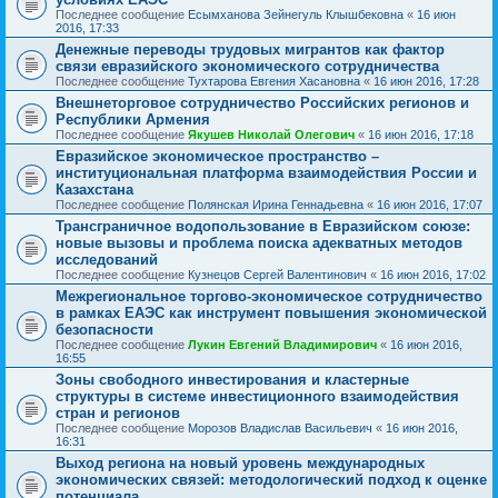
Последнее сообщение
Есымханова Зейнегуль Клышбековна
«
16 июн
2016, 17:33
Денежные переводы трудовых мигрантов как фактор
связи евразийского экономического сотрудничества
Последнее сообщение
Тухтарова Евгения Хасановна
«
16 июн 2016, 17:28
Внешнеторговое сотрудничество Российских регионов и
Республики Армения
Последнее сообщение
Якушев Николай Олегович
«
16 июн 2016, 17:18
Евразийское экономическое пространство –
институциональная платформа взаимодействия России и
Казахстана
Последнее сообщение
Полянская Ирина Геннадьевна
«
16 июн 2016, 17:07
Трансграничное водопользование в Евразийском союзе:
новые вызовы и проблема поиска адекватных методов
исследований
Последнее сообщение
Кузнецов Сергей Валентинович
«
16 июн 2016, 17:02
Межрегиональное торгово-экономическое сотрудничество
в рамках ЕАЭС как инструмент повышения экономической
безопасности
Последнее сообщение
Лукин Евгений Владимирович
«
16 июн 2016,
16:55
Зоны свободного инвестирования и кластерные
структуры в системе инвестиционного взаимодействия
стран и регионов
Последнее сообщение
Морозов Владислав Васильевич
«
16 июн 2016,
16:31
Выход региона на новый уровень международных
экономических связей: методологический подход к оценке
потенциала