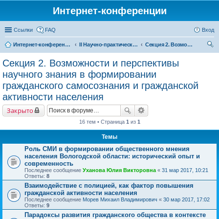
Интернет-конференции
Ссылки
FAQ
Вход
Интернет-конференции
II Научно-практическая интернет-конференция «Глобальные вызовы и региональное развитие в зеркале социологических измерений» Актуальные проблемы российского общества в контексте новых вызовов современности
Секция 2. Возможности и перспективы научного знания в формировании гражданского самосознания и гражданской активности населения
ои
Секция 2. Возможности и перспективы
ск
научного знания в формировании
гражданского самосознания и гражданской
активности населения
Закрыто
16 тем • Страница
1
из
1
Темы
Роль СМИ в формировании общественного мнения
населения Вологодской области: исторический опыт и
современность
Последнее сообщение
Уханова Юлия Викторовна
«
31 мар 2017, 10:21
Ответы:
8
Взаимодействие с полицией, как фактор повышения
гражданской активности населения
Последнее сообщение
Морев Михаил Владимирович
«
30 мар 2017, 17:02
Ответы:
9
Парадоксы развития гражданского общества в контексте