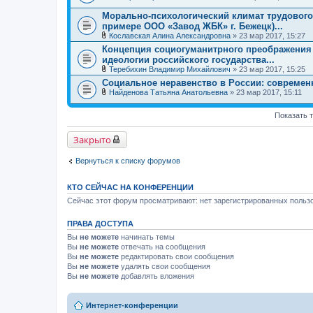
В
ж
л
е
Морально-психологический климат трудового
о
н
примере ООО «Завод ЖБК» г. Бежецк)...
ж
и
Кославская Алина Александровна
» 23 мар 2017, 15:27
е
я
В
н
Концепция социогуманитрного преображения
л
и
идеологии российского государства...
о
я
ж
Теребихин Владимир Михайлович
» 23 мар 2017, 15:25
е
В
Социальное неравенство в России: современ
н
л
Найденова Татьяна Анатольевна
» 23 мар 2017, 15:11
и
о
В
я
ж
л
е
Показать 
о
н
ж
и
е
я
Закрыто
н
и
я
Вернуться к списку форумов
КТО СЕЙЧАС НА КОНФЕРЕНЦИИ
Сейчас этот форум просматривают: нет зарегистрированных пользо
ПРАВА ДОСТУПА
Вы
не можете
начинать темы
Вы
не можете
отвечать на сообщения
Вы
не можете
редактировать свои сообщения
Вы
не можете
удалять свои сообщения
Вы
не можете
добавлять вложения
Интернет-конференции