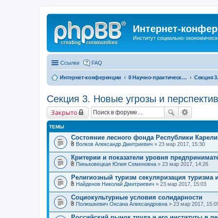
Интернет-конфер
Институт социально-экономическ
Ссылки
FAQ
Интернет-конференции
II Научно-практическая интернет-конференция «Глобальные вызовы и региональное развитие в зеркале социологических измерений» Актуальные проблемы российского общества в контексте новых вызовов современности
Секция 3. Новые угрозы и перспект
Закрыто
ТЕМЫ
Состояние лесного фонда Республики Карели
Волков Александр Дмитриевич
» 23 мар 2017, 15:30
В
л
Критерии и показатели уровня предпринимате
о
Пиньковецкая Юлия Семеновна
» 23 мар 2017, 14:26
ж
В
е
л
Религиозный туризм секуляризация туризма 
н
о
и
Найденов Николай Дмитриевич
» 23 мар 2017, 15:03
ж
В
я
е
л
Социокультурные условия солидарности
н
о
и
Полюшкевич Оксана Александровна
» 23 мар 2017, 15:0
ж
В
я
е
л
Российский рынок труда и его институты в п
н