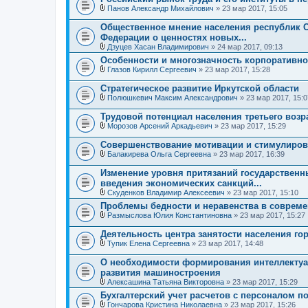
о
и
Панов Александр Михайлович
» 23 мар 2017, 15:05
ж
В
я
е
л
Общественное мнение населения республик С
н
о
Федерации о ценностях новых...
и
ж
я
Дзуцев Хасан Владимирович
» 24 мар 2017, 09:13
е
В
н
Особенности и многозначность корпоративно
л
и
Глазов Кирилл Сергеевич
» 23 мар 2017, 15:28
о
я
В
ж
л
е
Стратегическое развитие Иркутской области
о
н
Полюшкевич Максим Александрович
» 23 мар 2017, 15:0
ж
и
В
е
я
л
Трудовой потенциал населения третьего возр
н
о
и
Морозов Арсений Аркадьевич
» 23 мар 2017, 15:29
ж
В
я
е
л
Совершенствование мотивации и стимулиров
н
о
и
Балакирева Ольга Сергеевна
» 23 мар 2017, 16:39
ж
В
я
е
л
Изменение уровня притязаний государственн
н
о
введения экономических санкций...
и
ж
я
Скуденков Владимир Алексеевич
» 23 мар 2017, 15:10
е
В
н
Проблемы бедности и неравенства в соврем
л
и
Размыслова Юлия Константиновна
» 23 мар 2017, 15:27
о
я
В
ж
л
е
Деятельность центра занятости населения го
о
н
Тупик Елена Сергеевна
» 23 мар 2017, 14:48
ж
и
В
е
я
л
О необходимости формирования интеллекту
н
о
развития машиностроения
и
ж
я
Алексашина Татьяна Викторовна
» 23 мар 2017, 15:29
е
В
н
Бухгалтерский учет расчетов с персоналом по
л
и
Гончарова Кристина Николаевна
» 23 мар 2017, 15:26
о
я