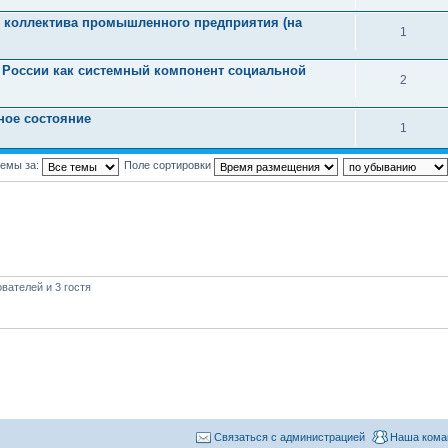
 коллектива промышленного предприятия (на
1
 России как системный компонент социальной
2
ное состояние
1
темы за:
Поле сортировки
вателей и 3 гостя
Связаться с администрацией
Наша кома