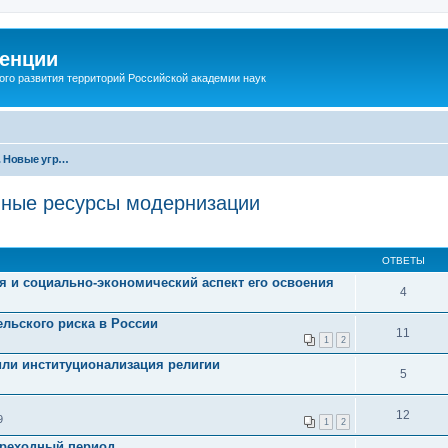
енции
ого развития территорий Российской академии наук
Секция 3. Новые угрозы и перспективные ресурсы модернизации
ивные ресурсы модернизации
ОТВЕТЫ
я и социально-экономический аспект его освоения
4
льского риска в России
11
1
2
или институционализация религии
5
12
9
1
2
ереходный период