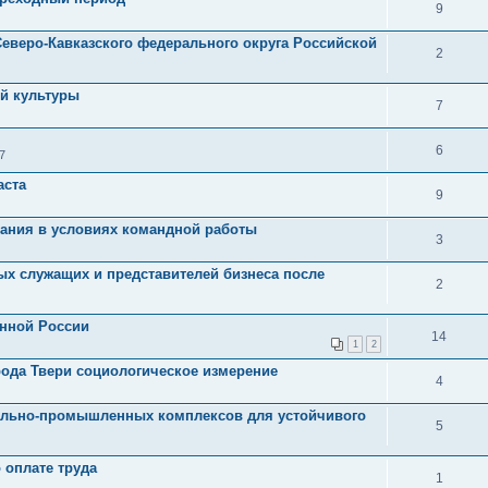
9
еверо-Кавказского федерального округа Российской
2
й культуры
7
6
7
аста
9
ания в условиях командной работы
3
ых служащих и представителей бизнеса после
2
енной России
14
1
2
рода Твери социологическое измерение
4
ально-промышленных комплексов для устойчивого
5
 оплате труда
1