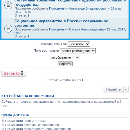
системный компонент социальной идеологии российского
государства...
Последнее сообщение
Полюшкевич Александр Владимирович
«
27 мар
2017, 15:40
Ответы:
2
Социальное неравенство в России: современное
состояние
Последнее сообщение
Полюшкевич Оксана Александровна
«
27 мар 2017,
09:29
Ответы:
1
Показать темы за:
Поле сортировки
Закрыто
18 тем • Страница
1
из
1
Перейти
КТО СЕЙЧАС НА КОНФЕРЕНЦИИ
Сейчас этот форум просматривают: нет зарегистрированных пользователей и 2
гостя
ПРАВА ДОСТУПА
Вы
не можете
начинать темы
Вы
не можете
отвечать на сообщения
Вы
не можете
редактировать свои сообщения