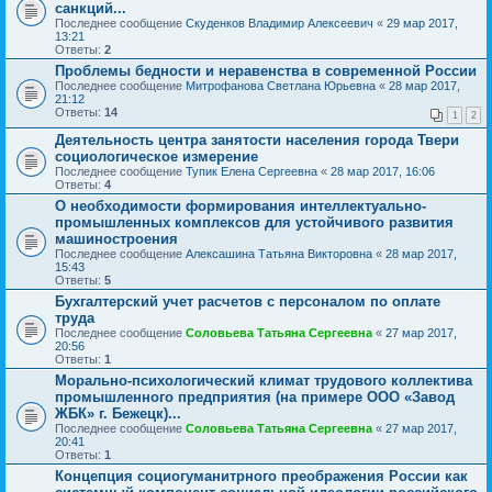
санкций...
Последнее сообщение
Скуденков Владимир Алексеевич
«
29 мар 2017,
13:21
Ответы:
2
Проблемы бедности и неравенства в современной России
Последнее сообщение
Митрофанова Светлана Юрьевна
«
28 мар 2017,
21:12
Ответы:
14
1
2
Деятельность центра занятости населения города Твери
социологическое измерение
Последнее сообщение
Тупик Елена Сергеевна
«
28 мар 2017, 16:06
Ответы:
4
О необходимости формирования интеллектуально-
промышленных комплексов для устойчивого развития
машиностроения
Последнее сообщение
Алексашина Татьяна Викторовна
«
28 мар 2017,
15:43
Ответы:
5
Бухгалтерский учет расчетов с персоналом по оплате
труда
Последнее сообщение
Соловьева Татьяна Сергеевна
«
27 мар 2017,
20:56
Ответы:
1
Морально-психологический климат трудового коллектива
промышленного предприятия (на примере ООО «Завод
ЖБК» г. Бежецк)...
Последнее сообщение
Соловьева Татьяна Сергеевна
«
27 мар 2017,
20:41
Ответы:
1
Концепция социогуманитрного преображения России как