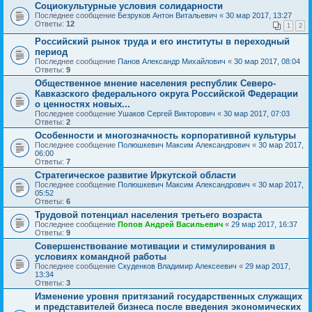
Социокультурные условия солидарности
Последнее сообщение
Безруков Антон Витальевич
«
30 мар 2017, 13:27
Ответы:
12
1
2
Российский рынок труда и его институты в переходный
период
Последнее сообщение
Панов Александр Михайлович
«
30 мар 2017, 08:04
Ответы:
9
Общественное мнение населения республик Северо-
Кавказского федерального округа Российской Федерации
о ценностях новых...
Последнее сообщение
Ушаков Сергей Викторович
«
30 мар 2017, 07:03
Ответы:
2
Особенности и многозначность корпоративной культуры
Последнее сообщение
Полюшкевич Максим Александрович
«
30 мар 2017,
06:00
Ответы:
7
Стратегическое развитие Иркутской области
Последнее сообщение
Полюшкевич Максим Александрович
«
30 мар 2017,
05:52
Ответы:
6
Трудовой потенциал населения третьего возраста
Последнее сообщение
Попов Андрей Васильевич
«
29 мар 2017, 16:37
Ответы:
9
Совершенствование мотивации и стимулирования в
условиях командной работы
Последнее сообщение
Скуденков Владимир Алексеевич
«
29 мар 2017,
13:34
Ответы:
3
Изменение уровня притязаний государственных служащих
и представителей бизнеса после введения экономических