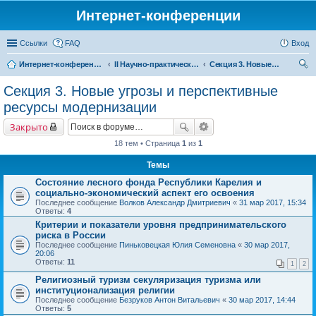
Интернет-конференции
Ссылки
FAQ
Вход
Интернет-конференции
II Научно-практическая интернет-конференция «Глобальные вызовы и региональное развитие в зеркале социологических измерений» Актуальные проблемы российского общества в контексте новых вызовов современности
Секция 3. Новые угрозы и перспективные ресурсы модернизации
ои
Секция 3. Новые угрозы и перспективные
ск
ресурсы модернизации
Закрыто
18 тем • Страница
1
из
1
Темы
Состояние лесного фонда Республики Карелия и
социально-экономический аспект его освоения
Последнее сообщение
Волков Александр Дмитриевич
«
31 мар 2017, 15:34
Ответы:
4
Критерии и показатели уровня предпринимательского
риска в России
Последнее сообщение
Пиньковецкая Юлия Семеновна
«
30 мар 2017,
20:06
Ответы:
11
1
2
Религиозный туризм секуляризация туризма или
институционализация религии
Последнее сообщение
Безруков Антон Витальевич
«
30 мар 2017, 14:44
Ответы:
5