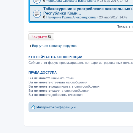
и
Черешова Светлана Васильевна
» 23 мар 2017, 14:42
ж
В
я
е
л
Табакокурение и употребление алкогольных 
н
о
Республики Коми...
и
ж
я
Панарина Ирина Александровна
» 23 мар 2017, 14:49
е
В
н
л
и
Показать 
о
я
ж
е
Закрыто
н
и
я
Вернуться к списку форумов
КТО СЕЙЧАС НА КОНФЕРЕНЦИИ
Сейчас этот форум просматривают: нет зарегистрированных пользо
ПРАВА ДОСТУПА
Вы
не можете
начинать темы
Вы
не можете
отвечать на сообщения
Вы
не можете
редактировать свои сообщения
Вы
не можете
удалять свои сообщения
Вы
не можете
добавлять вложения
Интернет-конференции