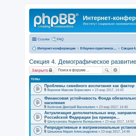
Интернет-конфер
Институт социально-экономическ
Ссылки
FAQ
Интернет-конференции
II Научно-практическая интернет-конференция «Глобальные вызовы и региональное развитие в зеркале социологических измерений» Актуальные проблемы российского общества в контексте новых вызовов современности
Секция 4. Демографическое развитие
Закрыто
ТЕМЫ
Проблемы семейного воспитания как фактор 
Воронов Максим Борисович
» 23 мар 2017, 14:43
В
л
Финансовая устойчивость Фонда обязательно
о
населения
ж
Колечков Дмитрий Васильевич
» 23 мар 2017, 14:40
е
В
н
Актуализация дополнительных мер, направл
л
и
Российской Федерации (на примере...
о
я
ж
Шелуханова Людмила Валерьевна
» 23 мар 2017, 14:50
е
В
Репродуктивные и матримониальные устано
н
л
Шишкина Мария Александровна
» 23 мар 2017, 14:46
и
о
В
я
ж