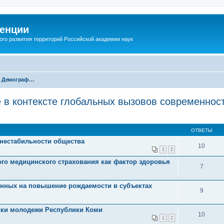
енции
ого развития территорий Российской академии наук
Секция 4. Демографическое развитие в контексте глобальных вызовов современности
 в контексте глобальных вызовов современнос
ОТВЕТЫ
нестабильности общества
10
1
2
го медицинского страхования как фактор здоровья
7
енных на повышение рождаемости в субъектах
9
вки молодежи Республики Коми
10
1
2