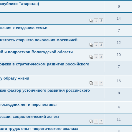
спублики Татарстан)
6
14
1
2
шения к созданию семьи
7
анятость старшего поколения москвичей
12
1
2
ей и подростков Вологодской области
10
1
2
одежи в стратегическом развитии российского
7
у образу жизни
16
1
2
как фактор устойчивого развития российского
8
последних лет и перспективы
4
оссии: социологический аспект
11
1
2
го труда: опыт теоретического анализа
4