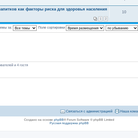
напитков как факторы риска для здоровья населения
10
1
2
темы за:
Поле сортировки
вателей и 4 гостя
Связаться с администрацией
Наша кома
Создано на основе
phpBB
® Forum Software © phpBB Limited
Русская поддержка phpBB