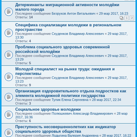
Детерминанты миграционной активности молодёжи
малого города
Последнее сообщение
Безруков Антон Витальевич
«
29 мар 2017, 16:23
Ответы:
14
1
2
Специфика социализации молодежи в региональном
пространстве
Последнее сообщение
Скуденков Владимир Алексеевич
«
29 мар 2017,
13:30
Ответы:
4
Проблема социального здоровья современной
российской молодёжи
Последнее сообщение
Скуденков Владимир Алексеевич
«
29 мар 2017,
13:29
Ответы:
5
Молодой специалист на рынке труда: ожидания и
перспективы
Последнее сообщение
Скуденков Владимир Алексеевич
«
29 мар 2017,
13:23
Ответы:
9
Организация оздоровительного отдыха подростков как
элемента молодежной политики государства
Последнее сообщение
Тупик Елена Сергеевна
«
28 мар 2017, 22:34
Ответы:
3
Социальное здоровье молодежи
Последнее сообщение
Полюшкевич Александр Владимирович
«
28 мар
2017, 16:36
Ответы:
6
Преступность несовершеннолетних как индикатор
социального здоровья общества
Последнее сообщение
Лодыгина Валерия Андреевна
«
28 мар 2017, 16:22