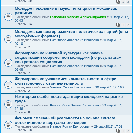
Ответы:
10
1
2
Молодое поколение в науке: потенциал и механизмы
развития
Последнее сообщение
Головчин Максим Александрович
«
30 мар 2017,
08:03
Ответы:
14
1
2
Молодёжь как вектор развития политических партий (опыт
молодёжных форумов)
Последнее сообщение
Батьянова Анастасия Ивановна
«
30 мар 2017,
07:10
Ответы:
7
Формирование книжной культуры как задача
социализации современной молодёжи (по результатам
конкретного социологич...
Последнее сообщение
Батьянова Анастасия Ивановна
«
30 мар 2017,
07:08
Ответы:
7
Формирование учащимися компетентности в сфере
культурно-досуговой деятельности
Последнее сообщение
Ушаков Сергей Викторович
«
30 мар 2017, 07:00
Ответы:
2
Некоторые особенности адаптации молодежи на рынке
труда
Последнее сообщение
Кильсенбаев Эмиль Рафисович
«
29 мар 2017,
19:46
Ответы:
8
Феномен смешанной реальности на основе синтеза
объективного и виртуального миров
Последнее сообщение
Иванов Роман Викторович
«
29 мар 2017, 17:31
Ответы:
18
1
2