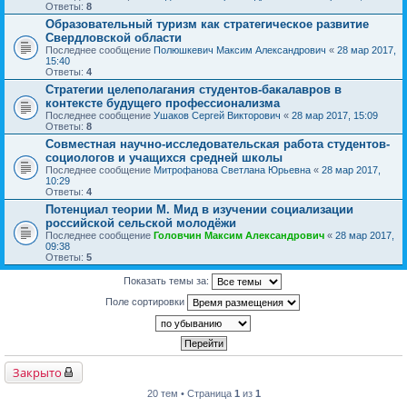
Ответы:
8
Образовательный туризм как стратегическое развитие
Свердловской области
Последнее сообщение
Полюшкевич Максим Александрович
«
28 мар 2017,
15:40
Ответы:
4
Стратегии целеполагания студентов-бакалавров в
контексте будущего профессионализма
Последнее сообщение
Ушаков Сергей Викторович
«
28 мар 2017, 15:09
Ответы:
8
Совместная научно-исследовательская работа студентов-
социологов и учащихся средней школы
Последнее сообщение
Митрофанова Светлана Юрьевна
«
28 мар 2017,
10:29
Ответы:
4
Потенциал теории М. Мид в изучении социализации
российской сельской молодёжи
Последнее сообщение
Головчин Максим Александрович
«
28 мар 2017,
09:38
Ответы:
5
Показать темы за:
Поле сортировки
Закрыто
20 тем • Страница
1
из
1