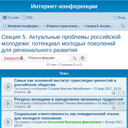
Интернет-конференции
Ссылки
FAQ
Вход
Интернет-конференции
II Научно-практическая интернет-конференция «Глобальные вызовы и региональное развитие в зеркале социологических измерений» Актуальные проблемы российского общества в контексте новых вызовов современности
Секция 5. Актуальные проблемы российской молодежи: потенциал молодых поколений для регионального развития
ои
Секция 5. Актуальные проблемы российской
ск
молодежи: потенциал молодых поколений
для регионального развития
Закрыто
20 тем • Страница
1
из
1
Темы
Семья как основной институт трансляции ценностей в
российском обществе
Последнее сообщение
Стыров Максим Михайлович
«
31 мар 2017, 16:10
Ответы:
19
1
2
Ресурсы молодежи в преодолении жизненных трудностей
Последнее сообщение
Кузьменко Татьяна Викторовна
«
31 мар 2017, 12:32
Ответы:
13
1
2
Социальная ответственность как поведенческий эталон
для молодого поколения
Последнее сообщение
Копытова Екатерина Дмитриевна
«
30 мар 2017,
09:23