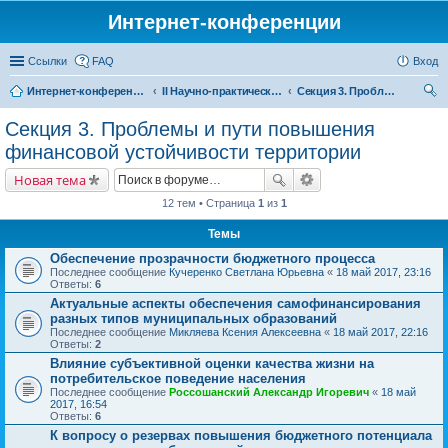
Интернет-конференции
Ссылки
FAQ
Вход
Интернет-конференции
II Научно-практическая интернет-конференция «Проблемы экономического роста и устойчивого развития территорий»
Секция 3. Проблемы и пути повышения финансовой устойчивости территории
ои
Секция 3. Проблемы и пути повышения
ск
финансовой устойчивости территории
Новая тема
12 тем • Страница
1
из
1
Темы
Обеспечение прозрачности бюджетного процесса
Последнее сообщение
Кучеренко Светлана Юрьевна
«
18 май 2017, 23:16
Ответы:
6
Актуальные аспекты обеспечения самофинансирования
разных типов муниципальных образований
Последнее сообщение
Микляева Ксения Алексеевна
«
18 май 2017, 22:16
Ответы:
2
Влияние субъективной оценки качества жизни на
потребительское поведение населения
Последнее сообщение
Россошанский Александр Игоревич
«
18 май
2017, 16:54
Ответы:
6
К вопросу о резервах повышения бюджетного потенциала