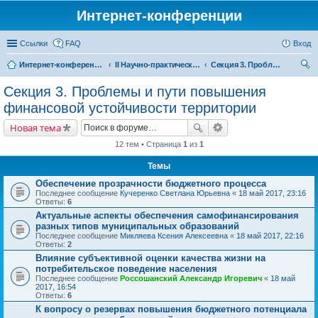
Интернет-конференции
Ссылки
FAQ
Вход
Интернет-конференции
II Научно-практическая интернет-конференция «Проблемы экономического роста и устойчивого развития территорий»
Секция 3. Проблемы и пути повышения финансовой устойчивости территории
ои
Секция 3. Проблемы и пути повышения
ск
финансовой устойчивости территории
Новая тема
12 тем • Страница
1
из
1
Темы
Обеспечение прозрачности бюджетного процесса
Последнее сообщение
Кучеренко Светлана Юрьевна
«
18 май 2017, 23:16
Ответы:
6
Актуальные аспекты обеспечения самофинансирования
разных типов муниципальных образований
Последнее сообщение
Микляева Ксения Алексеевна
«
18 май 2017, 22:16
Ответы:
2
Влияние субъективной оценки качества жизни на
потребительское поведение населения
Последнее сообщение
Россошанский Александр Игоревич
«
18 май
2017, 16:54
Ответы:
6
К вопросу о резервах повышения бюджетного потенциала