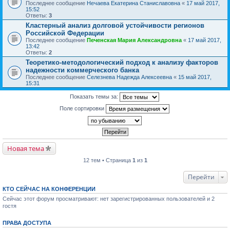
Последнее сообщение
Нечаева Екатерина Станиславовна
«
17 май 2017,
15:52
Ответы:
3
Кластерный анализ долговой устойчивости регионов
Российской Федерации
Последнее сообщение
Печенская Мария Александровна
«
17 май 2017,
13:42
Ответы:
2
Теоретико-методологический подход к анализу факторов
надежности коммерческого банка
Последнее сообщение
Селезнева Надежда Алексеевна
«
15 май 2017,
15:31
Показать темы за:
Поле сортировки
Новая тема
12 тем • Страница
1
из
1
Перейти
КТО СЕЙЧАС НА КОНФЕРЕНЦИИ
Сейчас этот форум просматривают: нет зарегистрированных пользователей и 2
гостя
ПРАВА ДОСТУПА