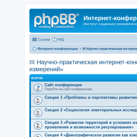
Интернет-конфер
Институт социально-экономическ
Ссылки
FAQ
Интернет-конференции
III Научно-практическая интер
III Научно-практическая интернет-к
измерений»
ФОРУМ
Сайт конференции
Перейти на сайт конференции.
Секция 1 «Проблемы и перспективы развития
Секция 2 «Социология электоральных исслед
Секция 3 «Развитие территорий в условиях 
проявления и возможности регулирования»
Секция 4 «Демографическое развитие как кл