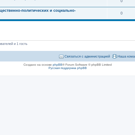
0
щественно-политических и социально-
0
вателей и 1 гость
Связаться с администрацией
Наша кома
Создано на основе
phpBB
® Forum Software © phpBB Limited
Русская поддержка phpBB