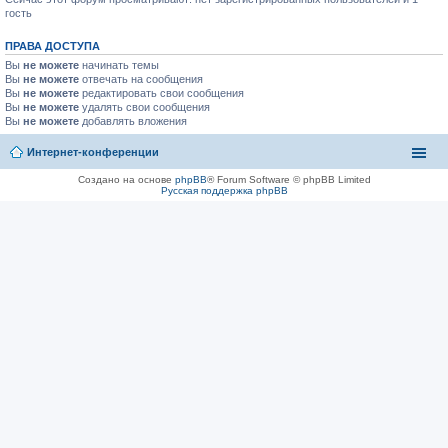
гость
ПРАВА ДОСТУПА
Вы
не можете
начинать темы
Вы
не можете
отвечать на сообщения
Вы
не можете
редактировать свои сообщения
Вы
не можете
удалять свои сообщения
Вы
не можете
добавлять вложения
Интернет-конференции
Создано на основе
phpBB
® Forum Software © phpBB Limited
Русская поддержка phpBB