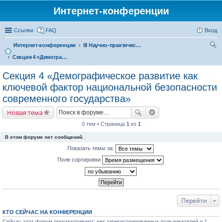
Интернет-конференции
Ссылки
FAQ
Вход
Интернет-конференции
III Научно-практическая интернет-конференция «Глобальные вызовы и региональное развитие в зеркале социологических измерений»
Секция 4 «Демографическое развитие как ключевой фактор национальной безопасности современного государства»
ои
ск
Секция 4 «Демографическое развитие как
ключевой фактор национальной безопасности
современного государства»
Новая тема
0 тем • Страница
1
из
1
В этом форуме нет сообщений.
Показать темы за:
Поле сортировки
Перейти
КТО СЕЙЧАС НА КОНФЕРЕНЦИИ
Сейчас этот форум просматривают: нет зарегистрированных пользователей и 1