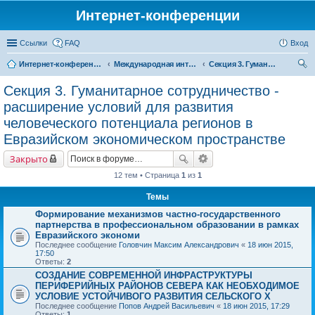
Интернет-конференции
Ссылки
FAQ
Вход
Интернет-конференции
Международная интернет-конференция по проблемам социально-экономического развития территорий стран Евразийского экономического союза, посвященной 25-летию ИСЭРТ РАН
Секция 3. Гуманитарное сотрудничество - расширение условий для развития человеческого потенциала регионов в Евразийском экономическом пространстве
ои
Секция 3. Гуманитарное сотрудничество -
ск
расширение условий для развития
человеческого потенциала регионов в
Евразийском экономическом пространстве
Закрыто
12 тем • Страница
1
из
1
Темы
Формирование механизмов частно-государственного
партнерства в профессиональном образовании в рамках
Евразийского экономи
Последнее сообщение
Головчин Максим Александрович
«
18 июн 2015,
17:50
Ответы:
2
СОЗДАНИЕ СОВРЕМЕННОЙ ИНФРАСТРУКТУРЫ
ПЕРИФЕРИЙНЫХ РАЙОНОВ СЕВЕРА КАК НЕОБХОДИМОЕ
УСЛОВИЕ УСТОЙЧИВОГО РАЗВИТИЯ СЕЛЬСКОГО Х
Последнее сообщение
Попов Андрей Васильевич
«
18 июн 2015, 17:29
Ответы:
1