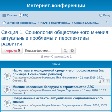
Интернет-конференции
Ссылки
FAQ
Вход
Интернет-конференции
Научно-практическая интернет-конференция «Глобальные вызовы и региональное развитие в зеркале социологических измерений»
Секция 1. Социология общественного мнения: актуальные проблемы и перспективы развития
ои
Секция 1. Социология общественного мнения:
ск
актуальные проблемы и перспективы
развития
Закрыто
11 тем • Страница
1
из
1
Темы
Наркотизм в молодежной среде и его профилактика (на
примере Тюменского региона)
Последнее сообщение
Нахимова Яна Николаевна
«
21 мар 2016, 14:01
Ответы:
11
1
2
Мнение населения беларуси о строительстве АЭС
Последнее сообщение
Каминский Вадим Сергеевич
«
18 мар 2016, 16:12
Ответы:
7
Современные аспекты актуализации социологического
знания
Последнее сообщение
Морев Михаил Владимирович
«
18 мар 2016, 13:29
Ответы:
2