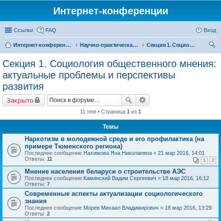
Интернет-конференции
Ссылки
FAQ
Вход
Интернет-конференции
Научно-практическая интернет-конференция «Глобальные вызовы и региональное развитие в зеркале социологических измерений»
Секция 1. Социология общественного мнения: актуальные проблемы и перспективы развития
ои
Секция 1. Социология общественного мнения:
ск
актуальные проблемы и перспективы
развития
Закрыто
11 тем • Страница
1
из
1
Темы
Наркотизм в молодежной среде и его профилактика (на
примере Тюменского региона)
Последнее сообщение
Нахимова Яна Николаевна
«
21 мар 2016, 14:01
Ответы:
11
1
2
Мнение населения беларуси о строительстве АЭС
Последнее сообщение
Каминский Вадим Сергеевич
«
18 мар 2016, 16:12
Ответы:
7
Современные аспекты актуализации социологического
знания
Последнее сообщение
Морев Михаил Владимирович
«
18 мар 2016, 13:29
Ответы:
2