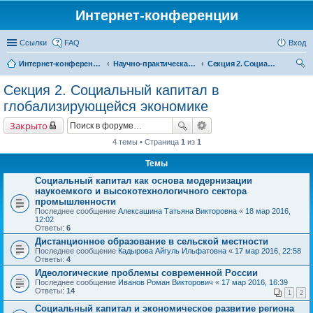
Интернет-конференции
Ссылки
FAQ
Вход
Интернет-конференции
Научно-практическая интернет-конференция «Глобальные вызовы и региональное развитие в зеркале социологических измерений»
Секция 2. Социальный капитал в глобализирующейся экономике
ои
Секция 2. Социальный капитал в
ск
глобализирующейся экономике
Закрыто
4 темы • Страница
1
из
1
Темы
Социальный капитал как основа модернизации
наукоемкого и высокотехнологичного сектора
промышленности
Последнее сообщение
Алексашина Татьяна Викторовна
«
18 мар 2016,
12:02
Ответы:
6
Дистанционное образование в сельской местности
Последнее сообщение
Кадырова Айгуль Ильфатовна
«
17 мар 2016, 22:58
Ответы:
4
Идеологические проблемы современной России
Последнее сообщение
Иванов Роман Викторович
«
17 мар 2016, 16:39
Ответы:
14
1
2
Социальный капитал и экономическое развитие региона