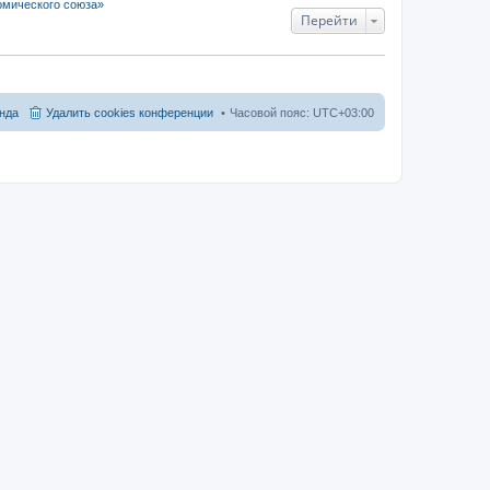
омического союза»
Перейти
нда
Удалить cookies конференции
Часовой пояс:
UTC+03:00