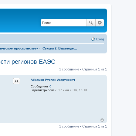
Вход
ическом пространстве»
Секция 2. Взаимодействие в сфере науки и инноваций – фактор повышения конкурентоспособности регионов в рамках Евразийского экономического союза
ости регионов ЕАЭС
1 сообщение • Страница
1
из
1
Цитата
Абрамов Руслан Агарунович
Сообщения:
0
Зарегистрирован:
17 июн 2016, 16:13
1 сообщение • Страница
1
из
1