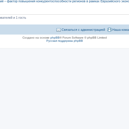
ций – фактор повышения конкурентоспособности регионов в рамках Евразийского экон
вателей и 1 гость
Связаться с администрацией
Наша кома
Создано на основе
phpBB
® Forum Software © phpBB Limited
Русская поддержка phpBB