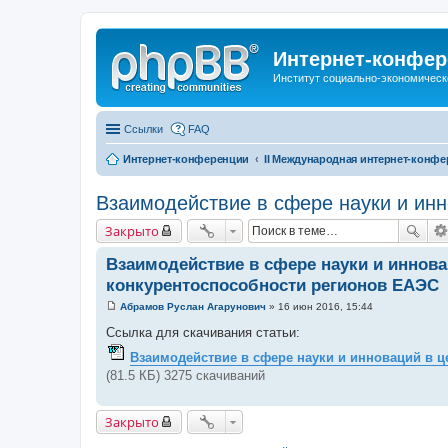
Интернет-конфер
Институт социально-экономическ
Ссылки
FAQ
Интернет-конференции
II Международная интернет-конф
Взаимодействие в сфере науки и ин
Закрыто
Взаимодействие в сфере науки и иннов
конкурентоспособности регионов ЕАЭС
Абрамов Руслан Агарунович
»
16 июн 2016, 15:44
С
о
Ссылка для скачивания статьи:
о
б
Взаимодействие в сфере науки и инноваций в 
щ
(81.5 КБ) 3275 скачиваний
е
н
и
е
Закрыто