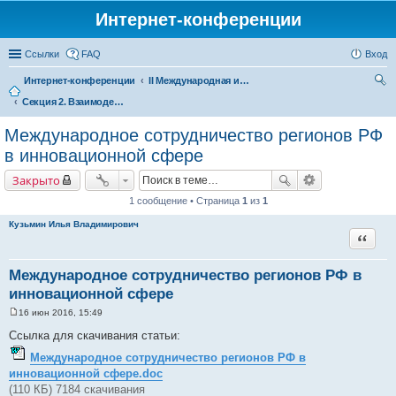
Интернет-конференции
Ссылки
FAQ
Вход
Интернет-конференции
II Международная интернет-конференция «Межрегиональное сотрудничество в формирующемся Евразийском экономическом пространстве»
Секция 2. Взаимодействие в сфере науки и инноваций – фактор повышения конкурентоспособности регионов в рамках Евразийского экономического союза
ои
ск
Международное сотрудничество регионов РФ
в инновационной сфере
Закрыто
1 сообщение • Страница
1
из
1
Кузьмин Илья Владимирович
Цитата
Международное сотрудничество регионов РФ в
инновационной сфере
16 июн 2016, 15:49
С
о
Ссылка для скачивания статьи:
о
б
Международное сотрудничество регионов РФ в
щ
инновационной сфере.doc
е
н
(110 КБ) 7184 скачивания
и