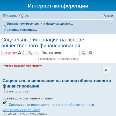
Интернет-конференции
Ссылки
FAQ
Вход
Интернет-конференции
II Международная интернет-конференция «Межрегиональное сотрудничество в формирующемся Евразийском экономическом пространстве»
Секция 3. Гуманитарное сотрудничество – расширение условий для развития человеческого потенциала регионов в Евразийском экономическом пространстве
ои
ск
Социальные инновации на основе
общественного финансирования
Закрыто
1 сообщение • Страница
1
из
1
Чугреев Валерий Леонидович
Цитата
Социальные инновации на основе общественного
финансирования
16 июн 2016, 17:17
С
о
Ссылка для скачивания статьи:
о
б
Социальные инновации на основе общественного
щ
финансирования.docx
е
н
(29.45 КБ) 12568 скачиваний
и