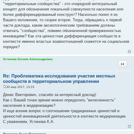
"территориальные сообщества" - это очередной интегральный
концепт для обозначения локальной совокупности населения или
более дифференцированный конструкт? Насколько понял я из
Вашего изложения, то скорее второе. Тогда, обращаясь к первой
части доклада, каким аксиологическим требованиям должны
отвечать "сообщества", помимо обозначенной приверженностью
инновациям? Как эта ценностная дифференциация сообществ в
контексте именно властых взамоотношений скажется на социальном
порядке?
Устинова Ксения Александровна
Цитата
Re: Проблематика исследования участия местных
сообществ в территориальном управлении
30 мар 2017, 13:23
С
о
Денис Викторович, спасибо за интересный доклад!
о
Как с Вашей точки зрения можно определить "включенность"
б
щ
населения в модернизацию?
е
И еще возник вопрос о соотношении традиционных ценностей и
н
и
ценностей инновационной деятельности в контексте модернизации.
е
С уважением, Устинова К.А.
Прохоров Денис Викторович