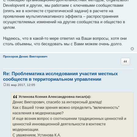
Developvent и других, мы работаем с ключевыми сообществами
(опять же в контексте стратегической задачи) в расчете на
проявление мультипликативного эффекта – распространения
осуществляемых изменений на другие сообщества и общество в
целом.
Надеюсь, что в какой-то мере ответил на Ваши вопросы, хотя они
столь объемны, что беседовать мы с Вами можем очень долго.
Прохоров Денис Викторович
Цитата
Re: Проблематика исследования участия местных
сообществ в территориальном управлении
31 мар 2017, 12:05
С
о
о
Устинова Ксения Александровна писал(а):
б
Денис Викторович, спасибо за интересный доклад!
щ
е
Как с Вашей точки зрения можно определить "включенность"
н
населения в модернизацию?
и
е
И еще возник вопрос о соотношении традиционных ценностей и
ценностей инновационной деятельности в контексте
модернизации.
С уважением, Устинова К.А.