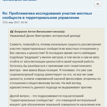
Цитата
Re: Проблематика исследования участия местных
сообществ в территориальном управлении
31 мар 2017, 02:34
С
о
о
Безруков Антон Витальевич писал(а):
б
Уважаемый Денис Викторович, интересный доклад!
щ
е
н
Скажите, пожалуйста, почему изначально сущность рассмотрения
и
е
участия территориальных сообществ во властных отношениях у
Вас свелась к ценностям? В последнее время часто наблюдаю
подобную "редукцию" у многих авторов, в том числе и сам не могу
отойти от абсолютизации ценностей в своей научной работе.
Хотелось бы разобраться с причинами сего теоретического
вектора - мне важна Ваша позиция. Я понимаю, что уже сам
социокультурный подход ориентирует на это, но все же сами
ценности, в ключе современной научной философии, вторичны по
отношению к общественному бытию. На мой взгляд,
идиалистичность данного подхода не выдерживает критики.
Другой вопрос, - что подразумевается под категорией
"территориальные сообщества" - это очередной интегральный
концепт для обозначения локальной совокупности населения или