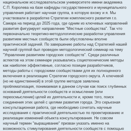
национальном исследовательском университете имени академика
С.П. Королева на базе кафедры государственного и муниципального
управления работает научная группа, в которую вхожу и я. Мы
участвовали в разработке Стратегии комплексного развития г.о.
Самара на период до 2025 года, где одним из ключевых направлений
развития фигурирует направление "Местные сообщества". Так что
первоначально теоретико-методологические разработки управления
развитием местных сообществ были обусловлены вполне
практической задачей. По завершению работы над Стратегией нашей
научной группой был проведен методологический семинар на тему
"Управление развитием городских сообществ". Среди различных
аспектов на этом семинаре указывались социотехнические методы
как наиболее эффективные, согласно позиции разработчиков,
методы работы с городскими сообществами для их полноценного
включения в реализацию Стратегии городского округа. А ключевой
(но не единственной) в этой группе методов заявлена
проблематизация, понимаемая в данном случае как поиск глубинных
оснований деятельности сообществ и осмысление (или
переосмысление) целей их деятельности и, кроме того, поиск
соединения этих целей с целями развития города. Это серьезная
консультационная работа, где необходимо сочетать научные
исследования с практической деятельностью по проектированию и
реализации изменений объекта консультирования. Не совсем
научный термин "выращивание" призван указать именно на
возможность стимулирования деятельности сообществ с помощью