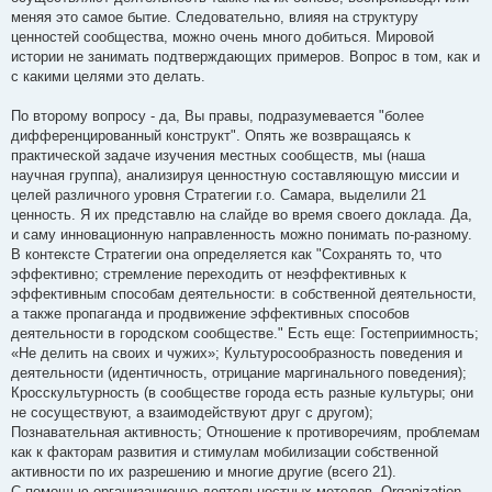
меняя это самое бытие. Следовательно, влияя на структуру
ценностей сообщества, можно очень много добиться. Мировой
истории не занимать подтверждающих примеров. Вопрос в том, как и
с какими целями это делать.
По второму вопросу - да, Вы правы, подразумевается "более
дифференцированный конструкт". Опять же возвращаясь к
практической задаче изучения местных сообществ, мы (наша
научная группа), анализируя ценностную составляющую миссии и
целей различного уровня Стратегии г.о. Самара, выделили 21
ценность. Я их представлю на слайде во время своего доклада. Да,
и саму инновационную направленность можно понимать по-разному.
В контексте Стратегии она определяется как "Сохранять то, что
эффективно; стремление переходить от неэффективных к
эффективным способам деятельности: в собственной деятельности,
а также пропаганда и продвижение эффективных способов
деятельности в городском сообществе." Есть еще: Гостеприимность;
«Не делить на своих и чужих»; Культуросообразность поведения и
деятельности (идентичность, отрицание маргинального поведения);
Кросскультурность (в сообществе города есть разные культуры; они
не сосуществуют, а взаимодействуют друг с другом);
Познавательная активность; Отношение к противоречиям, проблемам
как к факторам развития и стимулам мобилизации собственной
активности по их разрешению и многие другие (всего 21).
С помощью организационно-деятельностных методов, Organization