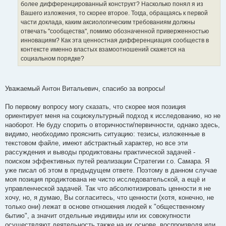
более дифференцированный конструкт? Насколько понял я из
Вашего изложения, то скорее второе. Тогда, обращаясь к первой
части доклада, каким аксиологическим требованиям должны
отвечать "сообщества", помимо обозначенной приверженностью
инновациям? Как эта ценностная дифференциация сообществ в
контексте именно властых взамоотношений скажется на
социальном порядке?
Уважаемый Антон Витальевич, спасибо за вопросы!
По первому вопросу могу сказать, что скорее моя позиция
ориентирует меня на социокультурный подход к исследованию, но не
наоборот. Не буду спорить о вторичности/первичности, однако здесь,
видимо, необходимо прояснить ситуацию: тезисы, изложенные в
текстовом файле, имеют абстрактный характер, но все эти
рассуждения и выводы продиктованы практической задачей -
поиском эффективных путей реализации Стратегии г.о. Самара. Я
уже писал об этом в предыдущем ответе. Поэтому в данном случае
моя позиция продиктована не чисто исследовательской, а ещё и
управленческой задачей. Так что абсолютизировать ценности я не
хочу, но, я думаю, Вы согласитесь, что ценности (хотя, конечно, не
только они) лежат в основе отношения людей к "общественному
бытию", а значит отдельные индивиды или их совокупности
осуществляют деятельность также на их основе, воспроизводя или