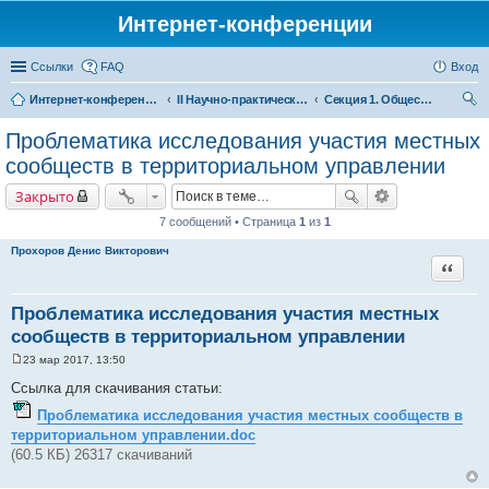
Интернет-конференции
Ссылки
FAQ
Вход
Интернет-конференции
II Научно-практическая интернет-конференция «Глобальные вызовы и региональное развитие в зеркале социологических измерений» Актуальные проблемы российского общества в контексте новых вызовов современности
Секция 1. Общество и власть: проблемы и специфика взаимодействия в дискурсе современных глобальных вызовов
ои
Проблематика исследования участия местных
ск
сообществ в территориальном управлении
Закрыто
7 сообщений • Страница
1
из
1
Прохоров Денис Викторович
Цитата
Проблематика исследования участия местных
сообществ в территориальном управлении
23 мар 2017, 13:50
С
о
Ссылка для скачивания статьи:
о
б
Проблематика исследования участия местных сообществ в
щ
территориальном управлении.doc
е
н
(60.5 КБ) 26317 скачиваний
и
е