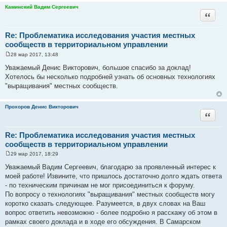
Каминский Вадим Сергеевич
Цитата
Re: Проблематика исследования участия местных
сообществ в территориальном управлении
28 мар 2017, 13:48
С
о
Уважаемый Денис Викторович, большое спасибо за доклад!
о
Хотелось бы несколько подробней узнать об основных технологиях
б
щ
"выращивания" местных сообществ.
е
н
и
Прохоров Денис Викторович
е
Цитата
Re: Проблематика исследования участия местных
сообществ в территориальном управлении
29 мар 2017, 18:29
С
о
Уважаемый Вадим Сергеевич, благодарю за проявленный интерес к
о
моей работе! Извините, что пришлось достаточно долго ждать ответа
б
щ
- по техническим причинам не мог присоединиться к форуму.
е
По вопросу о технологиях "выращивания" местных сообществ могу
н
и
коротко сказать следующее. Разумеется, в двух словах на Ваш
е
вопрос ответить невозможно - более подробно я расскажу об этом в
рамках своего доклада и в ходе его обсуждения. В Самарском