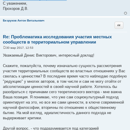
С уважением,
Прохоров Д.В.
Безруков Антон Витальевич
Цитата
Re: Проблематика исследования участия местных
сообществ в территориальном управлении
30 мар 2017, 12:53
С
о
Уважаемый Денис Викторович, интересный доклад!
о
б
щ
Скажите, пожалуйста, почему изначально сущность рассмотрения
е
участия территориальных сообществ во властных отношениях у Вас
н
и
свелась к ценностям? В последнее время часто наблюдаю подобную
е
"редукцию" у многих авторов, в том числе и сам не могу отойти от
абсолютизации ценностей в своей научной работе. Хотелось бы
разобраться с причинами сего теоретического вектора - мне важна
Ваша позиция. Я понимаю, что уже сам социокультурный подход
ориентирует на это, но все же сами ценности, в ключе современной
научной философии, вторичны по отношению к общественному
бытию. На мой взгляд, идиалистичность данного подхода не
выдерживает критики.
Другой вопрос, - что подразумевается под категорией