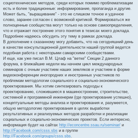
социотехнических методов, среди которых помимо проблематизации
есть и более традиционные: информирование, пропаганда и другие.
Может быть, "выращивание" - это не слишком точное и удачное
слово, заранее согласен с возможной критикой. Формироваться же
полноценные сообщества могут только на основе самоопределения,
что и отражает построение этого понятия в тезисах моего доклада.
Подробнее надеюсь обсудить эту тему в рамках доклада.
В дополнение к сказанному могу добавить, что на сегодняшний день
в качестве консультационной деятельности нашей группой ведется
подобная работа с некоторыми самарскими сообществами.
И еще, как уже писал В.М. Цлаф на "ветке" Секции 2 данного
форума, в ближайшие недели мы начнем цикл международных
семинаров с очным участием наших земляков и участием в форме
видеоконференции иногородних и иностранных участников по
проблемам методологии социального и социально-экономического
проектирования. Мы хотим синтезировать подходы к
проектированию, сложившиеся в машиностроении, строительстве,
системной и программной инженерии (где проектирование успешно),
концептуальные методы анализа и проектирования и, разумеется,
общую методологию проектирования в целях выработки
результативных и реализуемых методов разработки и реализации
социальных и социально-экономических проектов. Если интересно,
информация будет на сайтах
http://econcentre.ssau.ru/seminar/
и
http://Facebook.com/csss.sbs
и в группе
http://Facebook.com/groups/csss.sbs
.