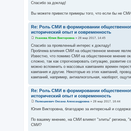
о
Спасибо за доклад!
о
б
щ
Вы можете привести примеры того, что если бы не СМ
е
н
и
Re: Роль СМИ в формировании общественног
е
исторический опыт и современность
Уханова Юлия Викторовна
»
28 мар 2017, 14:45
С
о
Спасибо за проявленный интерес к докладу!
о
Проблема влияния СМИ на общественное мнение являе
б
щ
Известно, что помимо СМИ на общественное мнение ок
е
сложно, так как спрогнозировать ситуацию, развитие с
н
и
можно вспомнить о массовых кампаниях времен перестр
е
кампания и другие. Некоторые из этих кампаний, про
кампаний, например, антиалкогольная, наоборот, ощут
Re: Роль СМИ в формировании общественног
исторический опыт и современность
Полюшкевич Оксана Александровна
»
28 мар 2017, 16:44
С
о
Юлия Викторовна, благодарю за интересный и содержа
о
б
щ
По вашему мнению, на СМИ влияют "элиты" региона, "вл
е
СМИ?
н
и