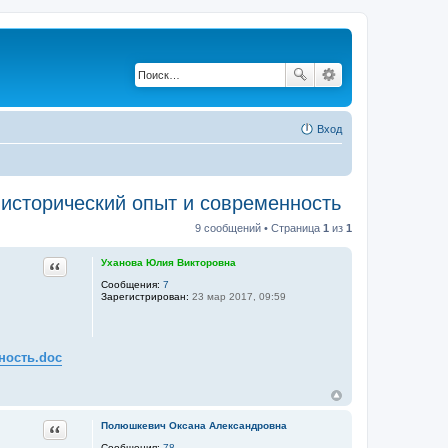
Вход
исторический опыт и современность
9 сообщений • Страница
1
из
1
Цитата
Уханова Юлия Викторовна
Сообщения:
7
Зарегистрирован:
23 мар 2017, 09:59
ность.doc
Цитата
Полюшкевич Оксана Александровна
Сообщения:
78