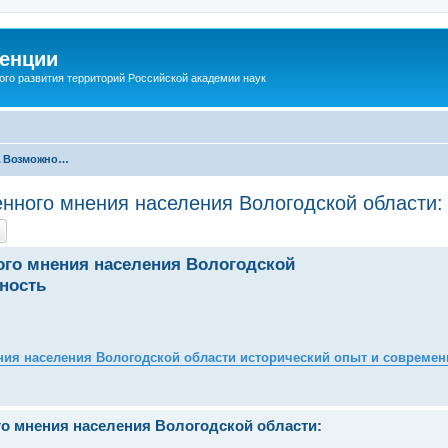
енции
ого развития территорий Российской академии наук
Секция 2. Возможности и перспективы научного знания в формировании гражданского самосознания и гражданской активности населения
ного мнения населения Вологодской области: 
го мнения населения Вологодской
ность
я населения Вологодской области исторический опыт и современ
о мнения населения Вологодской области: