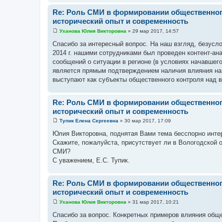
е
Re: Роль СМИ в формировании общественног
исторический опыт и современность
Уханова Юлия Викторовна
»
29 мар 2017, 14:57
С
о
Спасибо за интересный вопрос. На наш взгляд, безусл
о
2014 г. нашими сотрудниками был проведен контент-ан
б
щ
сообщений о ситуации в регионе (в условиях начавшего
е
является прямым подтверждением наличия влияния на 
н
и
выступают как субъекты общественного контроля над 
е
Re: Роль СМИ в формировании общественног
исторический опыт и современность
Тупик Елена Сергеевна
»
30 мар 2017, 17:09
С
о
Юлия Викторовна, поднятая Вами тема бесспорно инте
о
Скажите, пожалуйста, присутствует ли в Вологодской 
б
щ
СМИ?
е
С уважением, Е.С. Тупик.
н
и
е
Re: Роль СМИ в формировании общественног
исторический опыт и современность
Уханова Юлия Викторовна
»
31 мар 2017, 10:21
С
о
Спасибо за вопрос. Конкретных примеров влияния обще
о