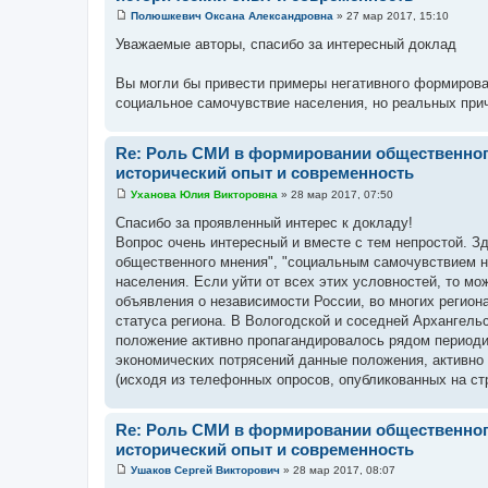
Полюшкевич Оксана Александровна
»
27 мар 2017, 15:10
С
о
Уважаемые авторы, спасибо за интересный доклад
о
б
щ
Вы могли бы привести примеры негативного формирова
е
социальное самочувствие населения, но реальных прич
н
и
е
Re: Роль СМИ в формировании общественног
исторический опыт и современность
Уханова Юлия Викторовна
»
28 мар 2017, 07:50
С
о
Спасибо за проявленный интерес к докладу!
о
Вопрос очень интересный и вместе с тем непростой. 
б
щ
общественного мнения", "социальным самочувствием на
е
населения. Если уйти от всех этих условностей, то м
н
и
объявления о независимости России, во многих регио
е
статуса региона. В Вологодской и соседней Архангельс
положение активно пропагандировалось рядом периодич
экономических потрясений данные положения, активно
(исходя из телефонных опросов, опубликованных на стр
Re: Роль СМИ в формировании общественног
исторический опыт и современность
Ушаков Сергей Викторович
»
28 мар 2017, 08:07
С