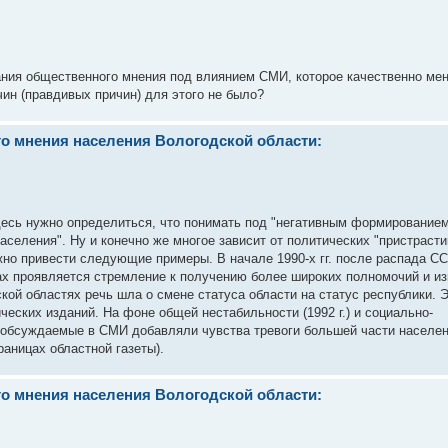
ния общественного мнения под влиянием СМИ, которое качественно ме
ин (правдивых причин) для этого не было?
о мнения населения Вологодской области:
Здесь нужно определиться, что понимать под "негативным формирование
селения". Ну и конечно же многое зависит от политических "пристрасти
ожно привести следующие примеры. В начале 1990-х гг. после распада С
нах проявляется стремление к получению более широких полномочий и и
кой областях речь шла о смене статуса области на статус республики. 
еских изданий. На фоне общей нестабильности (1992 г.) и социально-
 обсуждаемые в СМИ добавляли чувства тревоги большей части населен
аницах областной газеты).
о мнения населения Вологодской области: