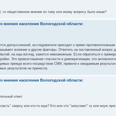
И, то общественное мнение по тому или иному вопросу было иным?
о мнения населения Вологодской области:
тся дискуссионной, исследователи приходят к прямо противоположным
азывают влияние и другие факторы. Ответить на поставленный вопрос 
обытий, на наш взгляд, кажется невозможным. Если обратиться к пример
ойки. Это провозглашение гласности и демократизации, это антиалкого
водимых прежде всего посредством СМИ, привели к ожидаемым результат
имых результатов не принесла.
о мнения населения Вологодской области:
тельный ответ
асть" сверху или кто-то еще? Кто или что "запускает" ту или иную про