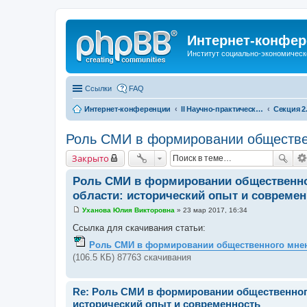
Интернет-конфер
Институт социально-экономическ
Ссылки
FAQ
Интернет-конференции
II Научно-практическая интернет-конференция «Глобальные вызовы и региональное развитие в зеркале социологических измерений» Актуальные проблемы российского общества в контексте новых вызовов современности
Роль СМИ в формировании обществен
Закрыто
Роль СМИ в формировании общественно
области: исторический опыт и современ
Уханова Юлия Викторовна
»
23 мар 2017, 16:34
С
о
Ссылка для скачивания статьи:
о
б
Роль СМИ в формировании общественного мнени
щ
(106.5 КБ) 87763 скачивания
е
н
и
е
Re: Роль СМИ в формировании общественног
исторический опыт и современность