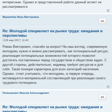
интересным. Однако в представленной работе данный аспект не
рассматривался.
Муравлёва Вера Викторовна
Цитата
Re: Молодой специалист на рынке труда: ожидания и
перспективы
28 мар 2017, 11:42
С
о
Роман Викторович, спасибо за вопрос! На наш взгляд, современную
о
молодежь нужно и можно рассматривать, как потенциальный ресурс,
б
щ
реализация потенциальных возможностей которого позволит
е
достигать поставленных перед государством и обществом задач. С
н
и
другой стороны, действительно, индивид требует ресурсов и для
е
себя. Такая позиция характерна для всех категорий населения.
Однако, стоит учитывать, что молодежь, в первую очередь,
мотивируется материальной составляющей при реализации своего
трудового потенциала.
Полюшкевич Максим Александрович
Цитата
Re: Молодой специалист на рынке труда: ожидания и
перспективы