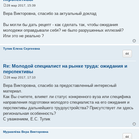
28 мар 2017, 15:39
С
о
Вера Викторовна, спасибо за актуальный доклад
о
б
щ
Вы могли бы дать рецепт - как сделать так, чтобы ожидания
е
молодежи оправдывали себя? не было разрушенных иллюзий?
н
и
Или это не реально ?
е
Тупик Елена Сергеевна
Цитата
Re: Молодой специалист на рынке труда: ожидания и
перспективы
28 мар 2017, 17:10
С
о
Вера Викторовна, спасибо за предоставленный интересный
о
материал.
б
щ
Как Вы считете, влияет ли статус конкренного вуза или специфика
е
направления подготовки молодого специалиста на его ожидания и
н
и
перспективы дальнейшего трудоустройства? Присутствует ли здесь
е
региональная особенность?
С уважением, Е.С. Тупик
Муравлёва Вера Викторовна
Цитата