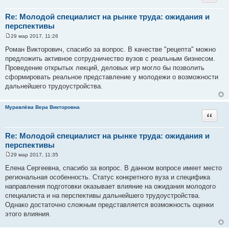
Re: Молодой специалист на рынке труда: ожидания и
перспективы
29 мар 2017, 11:26
С
о
Роман Викторович, спасибо за вопрос. В качестве "рецепта" можно
о
предложить активное сотрудничество вузов с реальным бизнесом.
б
щ
Проведение открытых лекций, деловых игр могло бы позволить
е
сформировать реальное представление у молодежи о возможности
н
и
дальнейшего трудоустройства.
е
Муравлёва Вера Викторовна
Цитата
Re: Молодой специалист на рынке труда: ожидания и
перспективы
29 мар 2017, 11:35
С
о
Елена Сергеевна, спасибо за вопрос. В данном вопросе имеет место
о
региональная особенность. Статус конкретного вуза и специфика
б
щ
направления подготовки оказывает влияние на ожидания молодого
е
специалиста и на перспективы дальнейшего трудоустройства.
н
и
Однако достаточно сложным представляется возможность оценки
е
этого влияния.