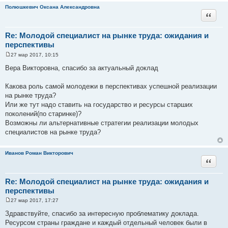
Полюшкевич Оксана Александровна
Цитата
Re: Молодой специалист на рынке труда: ожидания и
перспективы
27 мар 2017, 10:15
С
о
Вера Викторовна, спасибо за актуальный доклад
о
б
щ
Какова роль самой молодежи в перспективах успешной реализации
е
на рынке труда?
н
и
Или же тут надо ставить на государство и ресурсы старших
е
поколений(по старинке)?
Возможны ли альтернативные стратегии реализации молодых
специалистов на рынке труда?
Иванов Роман Викторович
Цитата
Re: Молодой специалист на рынке труда: ожидания и
перспективы
27 мар 2017, 17:27
С
о
Здравствуйте, спасибо за интересную проблематику доклада.
о
Ресурсом страны граждане и каждый отдельный человек были в
б