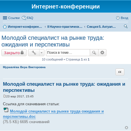
Интернет-конференции
Ссылки
FAQ
Вход
Интернет-конференции
II Научно-практическая интернет-конференция «Глобальные вызовы и региональное развитие в зеркале социологических измерений» Актуальные проблемы российского общества в контексте новых вызовов современности
Секция 5. Актуальные проблемы российской молодежи: потенциал молодых поколений для регионального развития
ои
Молодой специалист на рынке труда:
ск
ожидания и перспективы
Закрыто
10 сообщений • Страница
1
из
1
Муравлёва Вера Викторовна
Цитата
Молодой специалист на рынке труда: ожидания и
перспективы
23 мар 2017, 15:45
С
о
Ссылка для скачивания статьи:
о
б
Молодой специалист на рынке труда ожидания и
щ
перспективы.doc
е
н
(75.5 КБ) 6695 скачиваний
и
е