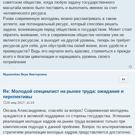
щ
советском обществе, когда любую задачу государственного
е
масштаба можно было поставить и выполнить именно за счет
н
и
человеческого ресурса.
е
Разве современную молодежь можно рассматривать в таком
аспекте, как потенциальный ресурс, который способен решать
задачи, возникающие перед обществом и государством. Может стоит
обратить внимание, что в современном обществе человек уже не
является ресурсом, а выходит на другой уровень, теперь он требует
ресурсов для себя, для обустройства своей жизни, всех удобств и
преимуществ? Ведь его научили жить красиво, стремиться к прежде
всего к благам цивилизации и наращивать уровень своего
потребления
Муравлёва Вера Викторовна
Цитата
Re: Молодой специалист на рынке труда: ожидания и
перспективы
28 мар 2017, 11:15
С
о
Оксана Александровна, спасибо за вопрос! Современная молодежь
о
нуждается в активной поддержке со стороны государства. Успешная
б
щ
реализация молодых кадров на рынке труда возможно только при
е
комплексном подходе к данной проблеме. Вопрос по альтернативным
н
и
стратегиям реализации молодых кадров представляется достаточно
е