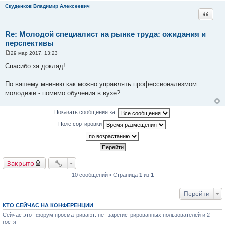
Скуденков Владимир Алексеевич
Цитата
Re: Молодой специалист на рынке труда: ожидания и
перспективы
29 мар 2017, 13:23
С
о
Спасибо за доклад!
о
б
щ
По вашему мнению как можно управлять профессионализмом
е
молодежи - помимо обучения в вузе?
н
и
е
Показать сообщения за:
Поле сортировки
Закрыто
10 сообщений • Страница
1
из
1
Перейти
КТО СЕЙЧАС НА КОНФЕРЕНЦИИ
Сейчас этот форум просматривают: нет зарегистрированных пользователей и 2
гостя