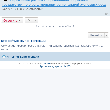
Современная российская региональная практика
щ
государственного регулирования региональной экономики.docx
е
н
(42.8 КБ) 12038 скачиваний
и
е
Ответить
1 сообщение • Страница
1
из
1
Перейти
КТО СЕЙЧАС НА КОНФЕРЕНЦИИ
Сейчас этот форум просматривают: нет зарегистрированных пользователей и 1
гость
Интернет-конференции
Создано на основе
phpBB
® Forum Software © phpBB Limited
Русская поддержка phpBB