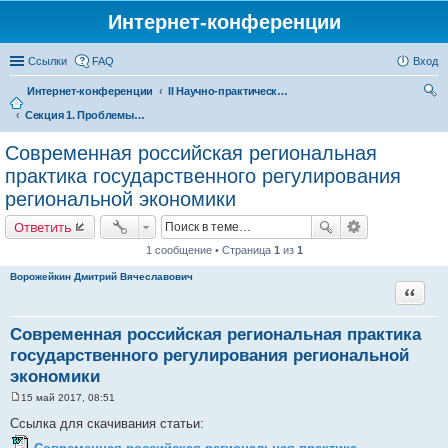
Интернет-конференции
Ссылки
FAQ
Вход
Интернет-конференции
II Научно-практическая интернет-конференция «Проблемы экономического роста и устойчивого развития территорий»
Секция 1. Проблемы социально-экономического развития и управления территориями
ои
ск
Современная российская региональная
практика государственного регулирования
региональной экономики
Ответить
1 сообщение • Страница
1
из
1
Ворожейкин Дмитрий Вячеславович
Цитата
Современная российская региональная практика
государственного регулирования региональной
экономики
15 май 2017, 08:51
С
о
Ссылка для скачивания статьи:
о
б