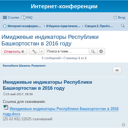
Интернет-конференции
Ссылки
FAQ
Вход
Интернет-конференции
II Научно-практическая интернет-конференция «Проблемы экономического роста и устойчивого развития территорий»
Секция 2. Проблемы и перспективы пространственного развития территорий
ои
Имиджевые индикаторы Республики
ск
Башкортостан в 2016 году
Ответить
5 сообщений • Страница
1
из
1
Кинзябаев Шамиль Рамилеич
Цитата
Имиджевые индикаторы Республики
Башкортостан в 2016 году
15 май 2017, 09:56
С
о
Ссылка для скачивания:
о
б
Имиджевые индикаторы Республики Башкортостан в 2016
щ
году.docx
е
н
(25.63 КБ) 22025 скачиваний
и
е