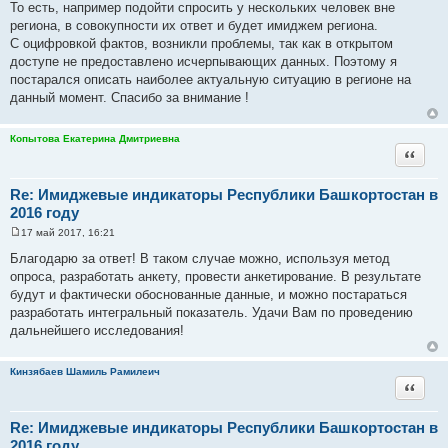
щ
То есть, например подойти спросить у нескольких человек вне
е
региона, в совокупности их ответ и будет имиджем региона.
н
и
С оцифровкой фактов, возникли проблемы, так как в открытом
е
доступе не предоставлено исчерпывающих данных. Поэтому я
постарался описать наиболее актуальную ситуацию в регионе на
данный момент. Спасибо за внимание !
Копытова Екатерина Дмитриевна
Цитата
Re: Имиджевые индикаторы Республики Башкортостан в
2016 году
17 май 2017, 16:21
С
о
Благодарю за ответ! В таком случае можно, используя метод
о
опроса, разработать анкету, провести анкетирование. В результате
б
щ
будут и фактически обоснованные данные, и можно постараться
е
разработать интегральный показатель. Удачи Вам по проведению
н
и
дальнейшего исследования!
е
Кинзябаев Шамиль Рамилеич
Цитата
Re: Имиджевые индикаторы Республики Башкортостан в
2016 году