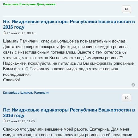
Копытова Екатерина Дмитриевна
Цитата
Re: Имиджевые индикаторы Республики Башкортостан в
2016 году
17 май 2017, 08:10
С
о
Шамиль Рамилеич, спасибо большое за познавательный доклад!
о
Достаточно широко раскрыты функции, принципы имиджа региона,
б
щ
связь с инвестиционным потенциалом. Вместе с тем хотелось бы
е
уточнить, что конкретно Вы понимаете под "имиджем региона"?
н
и
Подскажите, пожалуйста, не пытались ли Вы оцифровать описанные
е
Вами факты? Поскольку в названии доклада уточнен период
исследования.
Спасибо!
Кинзябаев Шамиль Рамилеич
Цитата
Re: Имиджевые индикаторы Республики Башкортостан в
2016 году
17 май 2017, 11:05
С
о
Спасибо что уделили внимание моей работе, Екатерина. Для меня
о
имидж региона, это своего рода репутация региона за её пределами.
б